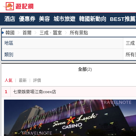
酒店
優惠券
美容
城市旅遊
韓國新動向
BEST推薦
韓國
首爾
三成ㆍ蠶室
所有景點
地區
三成
類別
所有
全部
(2)
人氣
最新
評價
1
七樂娛樂場江南coex店