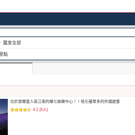
ㆍ蠶室全部
景點
位於首爾富人區江南的樂七娛樂中心！！吸引著眾多的外國遊客
4.2 (5人)