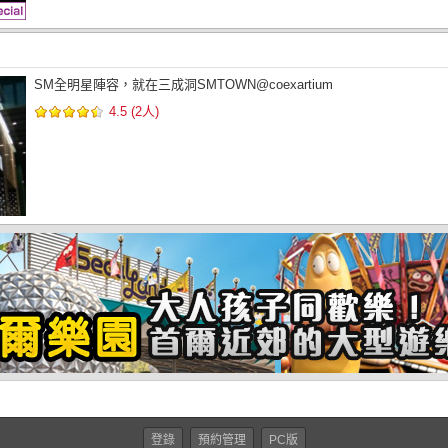
七樂娛樂場江南coex店Special優惠券
SM全明星陣容，就在三成洞SMTOWN@coexartium
4.5 (2人)
登錄
預約管理
PC版