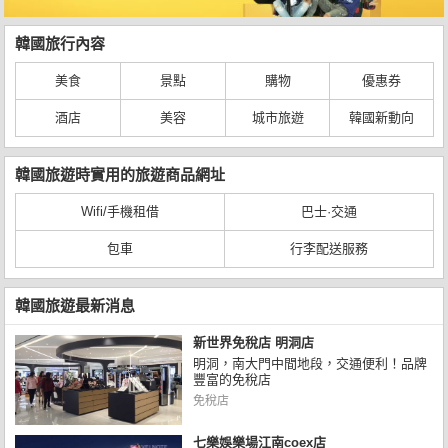
韓國旅行內容
美食
景點
購物
優惠券
酒店
美容
城市旅遊
韓國新動向
韓國旅遊時實用的旅遊商品網址
Wifi/手機租借
巴士·交通
包車
行李配送服務
韓國旅遊最新消息
新世界免稅店 明洞店
明洞，南大門中間地段，交通便利！品牌
豐富的免稅店
免稅店
七樂娛樂場江南coex店