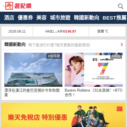
酒店
優惠券
美容
城市旅遊
韓國新動向
BEST推薦
2026.08.11
HK$1→KRW
146.97
首爾 ℃
韓國新動向
時下最流行什麼?每天更新的最新資訊!
#咖啡廳
#甜點
漂浮在漢江的星巴克預計今年秋開
Baskin Robbins（31冰淇淋）×BTS
業
合作！