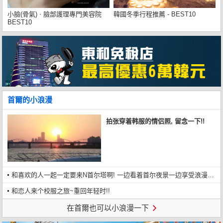
小臉(骨氣)ㆍ臉部護理專門美容院
韓國冬季行程推薦 - BEST10
BEST10
首爾的小浪漫
拍张穿着韩服的情侣照, 留念一下!!
和喜欢的人一起一定要来N首尔塔啊! 一边看着首尔夜景一边享受浪漫晚餐.用餐前还可以上个情人锁~
和恋人来个校服之旅~重回年轻时!!
在首爾也可以小浪漫一下