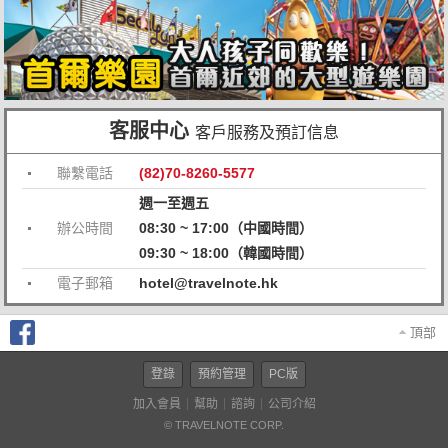
客服中心
客戶服務及預訂信息
聯繫電話
(82)70-8260-5577
週一至週五
辦公時間
08:30 ~ 17:00（中國時間）
09:30 ~ 18:00（韓國時間）
電子郵箱
hotel@travelnote.hk
頂部
登錄
預約管理
PC版
加入會員
幫助
諮詢
公司介紹
© TRAVELNOTE CORP.