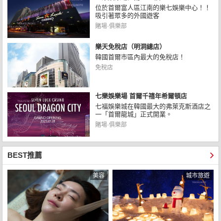
位於首爾富人區江南的樂七娛樂中心！！
吸引著眾多的外國遊客
賭場·俱樂部
樂天免稅店（明洞總店）
韓國首爾市區內最大的免稅店！
免稅店
七樂娛樂場 首爾千禧年希爾頓店
七福娛樂城在韓國最大的弗萊克斯酒店之
一「首爾龍城」正式開業。
賭場·俱樂部
BEST推薦
美容
城市旅遊