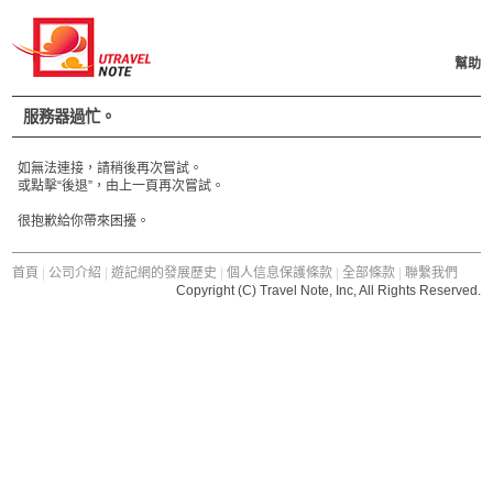
幫助
服務器過忙。
如無法連接，請稍後再次嘗試。
或點擊“後退”，由上一頁再次嘗試。
很抱歉給你帶來困擾。
首頁
|
公司介紹
|
遊記網的發展歷史
|
個人信息保護條款
|
全部條款
|
聯繫我們
Copyright (C) Travel Note, Inc, All Rights Reserved.