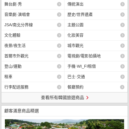
舞台劇·秀
傳統演出
音樂劇·演唱會
歷史/世界遺產
JSA/南北分界線
主題公園
文化體驗
化妝美容
夜景/夜生活
城市觀光
首爾市外觀光
電視劇/電影拍攝地
登山/運動
手機·WI_FI租借
租車
巴士·交通
行李配送服務
餐廳預約
查看所有韓國旅遊商品
顧客滿意商品精選