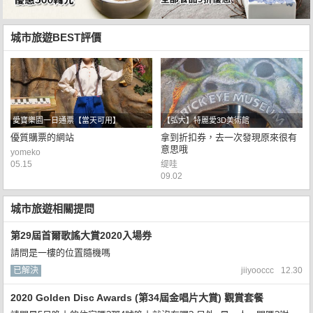
城市旅遊BEST評價
愛寶樂園一日通票【當天可用】
【弘大】特麗愛3D美術館
優質購票的網站
拿到折扣券，去一次發現原來很有
意思哦
yomeko
05.15
缇哇
09.02
城市旅遊相關提問
第29屆首爾歌謠大賞2020入場券
請問是一樓的位置隨機嗎
已解決
jiiyooccc
12.30
2020 Golden Disc Awards (第34屆金唱片大賞) 觀賞套餐