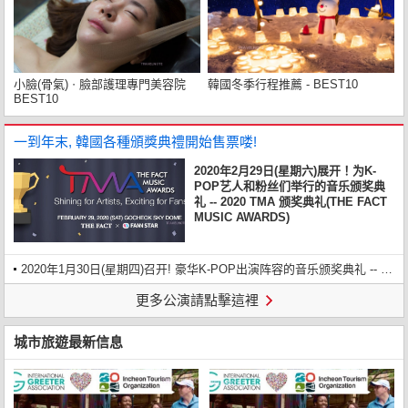
小臉(骨氣)ㆍ臉部護理專門美容院
韓國冬季行程推薦 - BEST10
BEST10
一到年末, 韓國各種頒獎典禮開始售票喽!
2020年2月29日(星期六)展开！为K-
POP艺人和粉丝们举行的音乐颁奖典
礼 -- 2020 TMA 颁奖典礼(THE FACT
MUSIC AWARDS)
2020年1月30日(星期四)召开! 豪华K-POP出演阵容的音乐颁奖典礼 -- 第29届首尔歌谣大赏2020入场券
更多公演請點擊這裡
城市旅遊最新信息