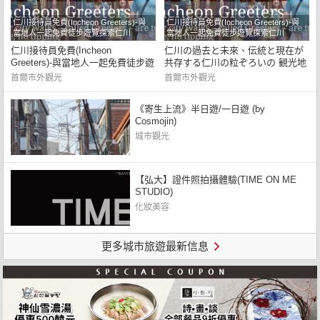
仁川接待員免費(Incheon Greeters‎‎‎‎‎‎‎‎‎‎)-與
仁川接待員免費(Incheon Greeters‎‎‎‎‎‎‎‎‎‎)-與
當地人一起免費徒步遊覽探索仁川
當地人一起免費徒步遊覽探索仁川
仁川接待員免費(Incheon
仁川の過去と未來、伝統と現在が
Greeters‎‎‎‎‎‎‎‎‎‎)-與當地人一起免費徒步遊
共存する仁川の粒ぞろいの 観光地
覽探索仁川
を見て、感じて、體験することが
首爾市外觀光
首爾市外觀光
できます。
《寄生上流》半日遊/一日遊 (by
Cosmojin)
城市觀光
【弘大】證件照拍攝體驗(TIME ON ME
STUDIO)
化妝美容
更多城市旅遊最新信息