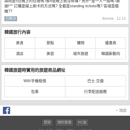
請問是5日晚上的住宿嗎?那4號晚上就沒有囉? 另外~是一人一間嗎?謝
謝!^^ 訂購是線上刷卡的方式嗎? 全都是standing tickets嗎? 區域是隨
機??
已解決
Bonnie
12.13
韓國旅行內容
美食
景點
購物
優惠券
酒店
美容
城市旅遊
韓國新動向
韓國旅遊時實用的旅遊商品網址
Wifi/手機租借
巴士·交通
包車
行李配送服務
頂部
登錄
預約管理
PC版