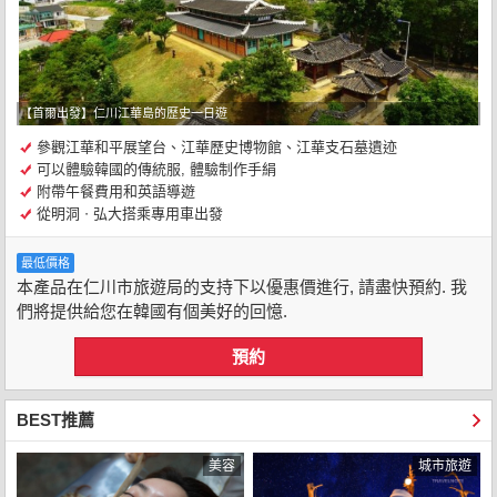
【首爾出發】仁川江華島的歷史一日遊
參觀江華和平展望台、江華歷史博物館、江華支石墓遺迹
可以體驗韓國的傳統服, 體驗制作手絹
附帶午餐費用和英語導遊
從明洞ㆍ弘大搭乘專用車出發
最低價格
本產品在仁川市旅遊局的支持下以優惠價進行, 請盡快預約. 我
們將提供給您在韓國有個美好的回憶.
預約
BEST推薦
美容
城市旅遊