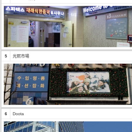
5
光熙市場
6
Doota