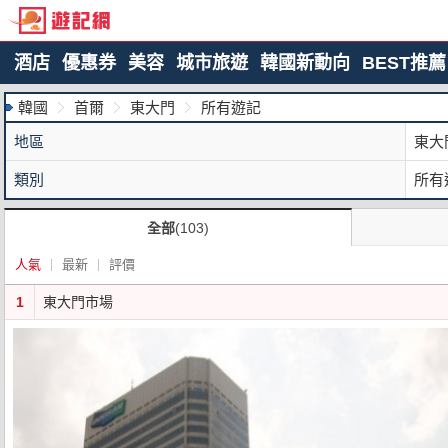
酒店
優惠券
美容
城市旅遊
韓國新動向
BEST推薦
韓國
首爾
東大門
所有遊記
地區
東大
類別
所有
全部
(103)
人氣
最新
評價
1
東大門市場