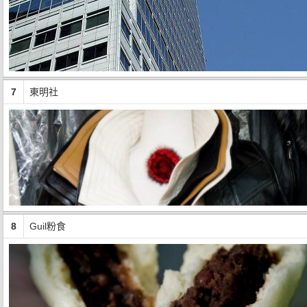
7
東明社
8
Guil粉食