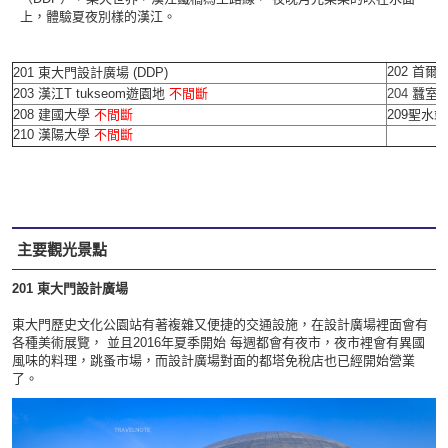
上，體驗夏夜別樣的漢江。
202
首爾
201
東大門設計廣場
(DDP)
203
漢江T tukseom遊園地
不間斷
204
蠶室
208
建國大學
不間斷
209
聖水站
210
漢陽大學
不間斷
主要觀光景點
201
東大門設計廣場
東大門歷史文化公園站有著複雜又便捷的交通設施，在設計廣場裡面會有
各種美術展覽， 並且2016年夏季開始 每週都會有夜市，夜市裡會有異國
風味的料理，跳蚤市場，而設計廣場對面的都塔免稅店也已經開始營業
了。