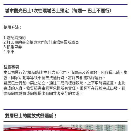
城市觀光巴士1次性環城巴士預定（每週一 巴士不運行）
使用方法：
1.遊記網預約
2.打印預約書交給東大門設計廣場售票所職員
3.換乘車券
4.乘車
註意事項
本公司運行的“精品路線”中包含光化門、市廳前及首爾站，因各種示威、集
會、國家活動等導致車輛無法通行時，將除去相關路線運行。
雙層巴士行駛中禁止站立，通往二層的樓梯較陡，上下車時請註意，由此
造成的人身、物質損害由乘客承擔所有責任。乘客可在行駛中或出發、到
達時向駕駛員或向導提出有關乘客安全的要求。
雙層巴士的開放式舒適感！