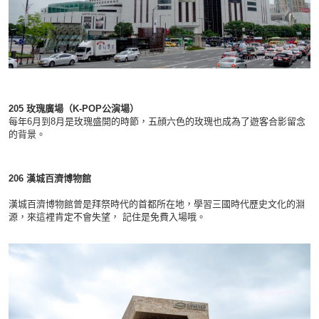
205
玫瑰廣場（
K-POP
公演場）
每年6月到8月是玫瑰盛開的時節，五顔六色的玫瑰也成為了遊客合影留念
的背景。
206
漢城百濟博物館
漢城百濟博物館曾是拜祭時代的首都所在地，學習三國時代歷史文化的淵
源，來這裡肯定不會失望， 記住是免費入場哦。