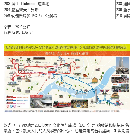
203
漢江
Ttukseom
遊園地
208
建國
204
蠶室樂天世界塔
209
聖水
205
玫瑰廣場
(K-POP）
公演場
210
漢陽
全程 : 29.5公裡
行程時間: 105 分
觀光巴士出發地是201東大門文化設計廣場（DDP）是“始發站和終點站”售
票處，它位於東大門的大規模購物中心， 也是首爾的著名建築，出售潮流