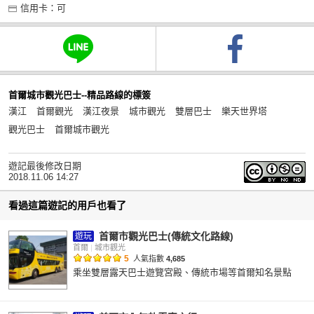
信用卡：可
首爾城市觀光巴士--精品路線的標簽
漢江
首爾觀光
漢江夜景
城市觀光
雙層巴士
樂天世界塔
觀光巴士
首爾城市觀光
遊記最後修改日期
2018.11.06 14:27
看過這篇遊記的用戶也看了
首爾市觀光巴士(傳統文化路線)
遊玩
首爾
|
城市觀光
5
人氣指數
4,685
乘坐雙層露天巴士遊覽宮殿、傳統市場等首爾知名景點