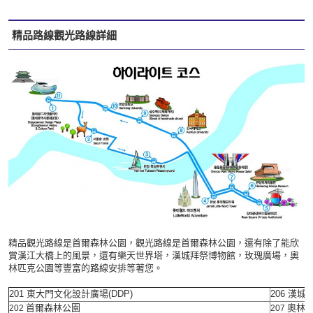
精品路線觀光路線詳細
精品觀光路線是首爾森林公園，觀光路線是首爾森林公園，還有除了能欣
賞漢江大橋上的風景，還有樂天世界塔，漢城拜祭博物館，玫瑰廣場，奧
林匹克公園等豐富的路線安排等著您。
201
東大門文化設計廣場
(DDP)
206
漢城
首爾森林公園
奧林
202
207