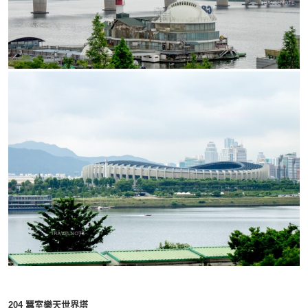
204
蠶室樂天世界塔