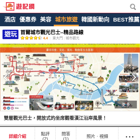
酒店
優惠券
美容
城市旅遊
韓國新動向
BEST推薦
首爾城市觀光巴士--精品路線
遊玩
4.4
|
東大門
|
城市觀光
更多
雙層觀光巴士，開放式的坐席觀看漢江沿岸風景！
···
點評
問答
詳細介紹
照片ㆍ視頻
(2)
(1)