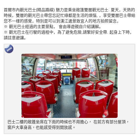
首爾
市
內
觀
光巴士
(
精品路
線
)
魅力是
乘坐
敞篷
雙
層觀
光巴士
.
夏天，天熱的
時候，雙層的觀光巴士帶您忘記忙綠都是生活的煩惱
,
，
享受雙層巴士帶給
您不一樣的感覺，特別是可以到漢江邊景致宜人的地方拍照留念，
※
觀
光巴士
經過
的主要景點，
會
由
導
遊
親
自介
紹講
解。
※
觀
光巴士在行
駛
的
過
程中，
為
了避免危
險
,
請
繫好安全
帶
.
起身上下
時
，
請
註意避
讓
。
巴士二樓的敞篷坐席在下雨的時候也不用擔心， 在前方有部分屋頂，
窗戶大車身高，也能感受得到開放感。