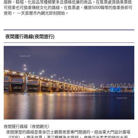
服飾，鞋帽，化妝品等種類繁多且價格低廉的商品。在售票處買換乘票既
可搭乘也可換乘傳統文化的路線。在售票處，購買5000韓幣的換乘券即可
使用， 一天首爾市內觀光即刻開始。
夜間運行路線(夜間旅行)
夜間運行路線（夜間觀光）
夜間運營的路線是乘坐巴士觀賞夜景專門開通的。經由東大門設計廣場
（DDP），樂天世界，漢江鐵橋為主路線， 夜晚月光柔柔的映在水面