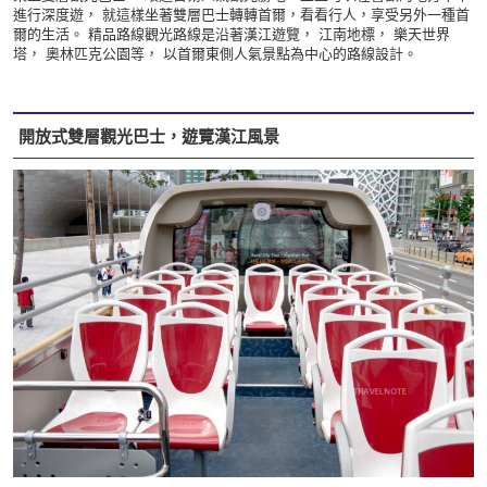
進行深度遊， 就這樣坐著雙層巴士轉轉首爾，看看行人，享受另外一種首
爾的生活。 精品路線觀光路線是沿著漢江遊覽， 江南地標， 樂天世界
塔， 奧林匹克公園等， 以首爾東側人氣景點為中心的路線設計。
開放式雙層觀光巴士，遊覽漢江風景