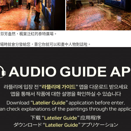
術芬芳盎然，楓葉泛紅的泰特廣場。
場時就會分發給您，靠它你就可以和畫中人物對話啦。