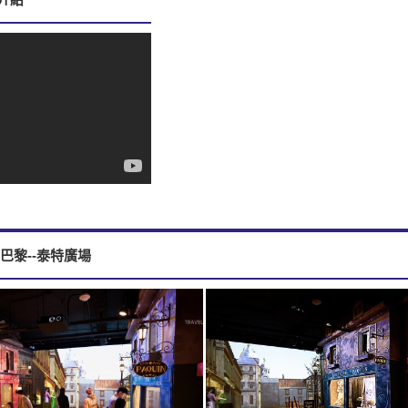
巴黎--泰特廣場