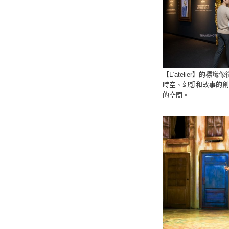
【L‘atelier】
時空、幻想和故事的創
的空間。