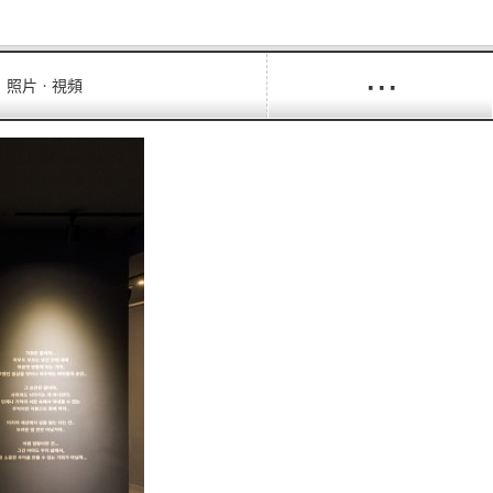
···
照片ㆍ視頻