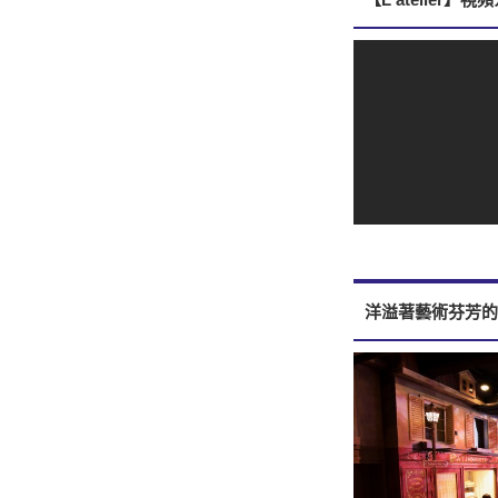
洋溢著藝術芬芳的