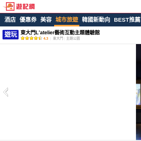
酒店
優惠券
美容
城市旅遊
韓國新動向
BEST推薦
東大門L'atelier藝術互動主題體驗館
遊玩
4.3
|
東大門
|
主題公園