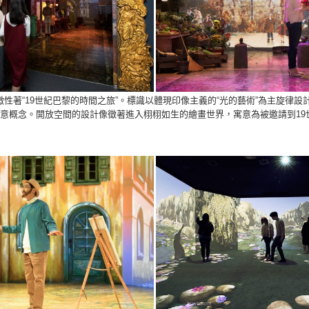
的標識像徵性著“19世紀巴黎的時間之旅”。標識以體現印像主義的“光的藝術”為主旋律
意概念。開放空間的設計像徵著進入栩栩如生的繪畫世界，寓意為被邀請到19