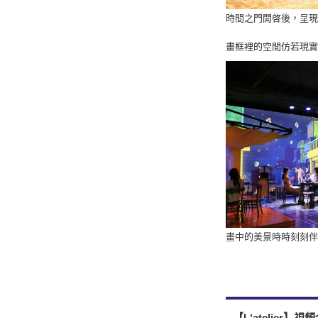
時間之門開啓後，呈現
畫框裡的空間仿若現實
畫中的美景時時刻刻伴
【L‘atelier】視