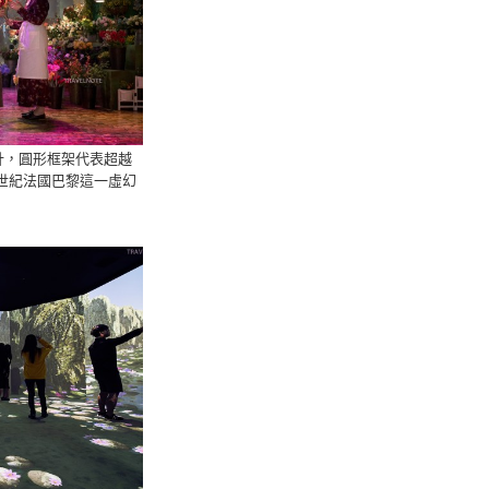
設計，圓形框架代表超越
世紀法國巴黎這一虛幻