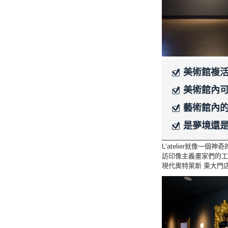
美術館複
美術館內
藝術館內
是夢境還
L‘atelier就像
訪印像主義畫家們的工
現代奧特萊斯 東大門