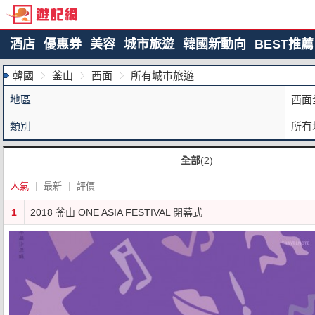
酒店
優惠券
美容
城市旅遊
韓國新動向
BEST推薦
韓國
釜山
西面
所有城市旅遊
地區
西面
類別
所有
全部
(2)
人氣
最新
評價
1
2018 釜山 ONE ASIA FESTIVAL 閉幕式