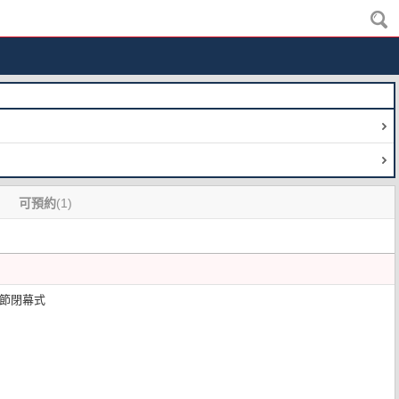
可預約
(1)
化節閉幕式