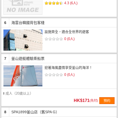
4.3 (6人)
6
海雲台韓國背包客棧
設施齊全，適合全世界的遊客
0 (0人)
7
釜山遊艇體驗乘船票
迎著海風盡情享受釜山的海洋！
0 (0人)
成人（20歲以上）
HK$171
預約
(先付)
8
SPA1899釜山店（舊SPA G）