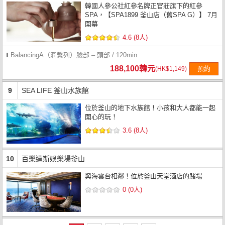
韓國人參公社紅參名牌正官莊旗下的紅參
SPA，【SPA1899 釜山店（舊SPA G）】 7月
開幕
4.6 (8人)
BalancingA（潤繫列）臉部 – 頭部 / 120min
188,100韓元
預約
(HK$1,149)
9
SEA LIFE 釜山水族館
位於釜山的地下水族館！小孩和大人都能一起
開心的玩！
3.6 (8人)
10
百樂達斯娛樂場釜山
與海雲台相鄰！位於釜山天堂酒店的賭場
0 (0人)