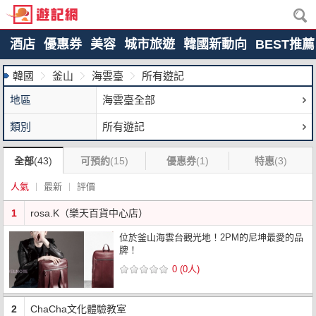
酒店
優惠券
美容
城市旅遊
韓國新動向
BEST推薦
韓國
釜山
海雲臺
所有遊記
地區
海雲臺全部
類別
所有遊記
全部
(43)
可預約
(15)
優惠券
(1)
特惠
(3)
人氣
最新
評價
1
rosa.K（樂天百貨中心店）
位於釜山海雲台觀光地！2PM的尼坤最愛的品
牌！
0 (0人)
2
ChaCha文化體驗教室