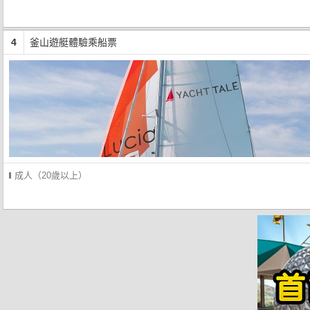
4
釜山遊艇體驗乘船票
成人（20歲以上）