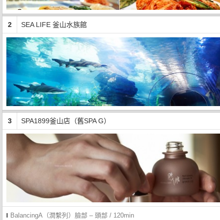
2
SEA LIFE 釜山水族館
3
SPA1899釜山店（舊SPA G）
BalancingA（潤繫列）臉部 – 頭部 / 120min