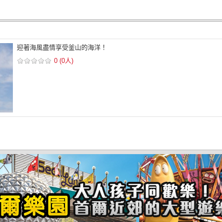
迎著海風盡情享受釜山的海洋！
0 (0人)