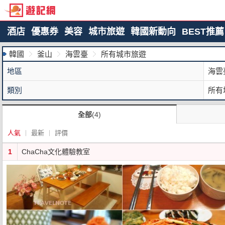
酒店
優惠券
美容
城市旅遊
韓國新動向
BEST推薦
韓國
釜山
海雲臺
所有城市旅遊
地區
海雲
類別
所有
全部
(4)
人氣
最新
評價
1
ChaCha文化體驗教室