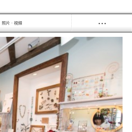
···
照片ㆍ視頻