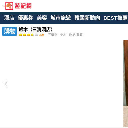
酒店
優惠券
美容
城市旅遊
韓國新動向
BEST推薦
銀木（三清洞店）
購物
3.9
|
三清洞ㆍ北村
|
飾品·雜貨