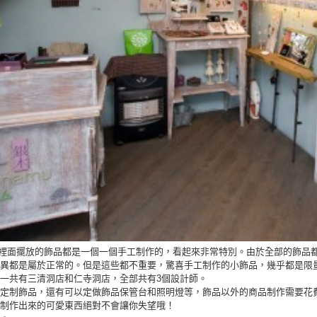
)]小店裡面擺放的飾品都是一個一個手工制作的，看起來非常特別。由於全部的飾
異都是屬於正常的。但是這些都不重要，驚喜手工制作的小飾品，幾乎都是限
一共有三清洞店和仁寺洞店，全部共有3個設計師。
定制飾品，還有可以定做飾品保管台和照明燈等，飾品以外的商品制作需要花
制作出來的可愛東西絕對不會讓你失望哦！