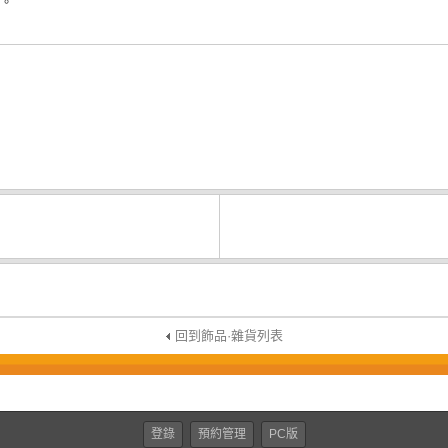
。
回到飾品·雜貨列表
登錄
預約管理
PC版