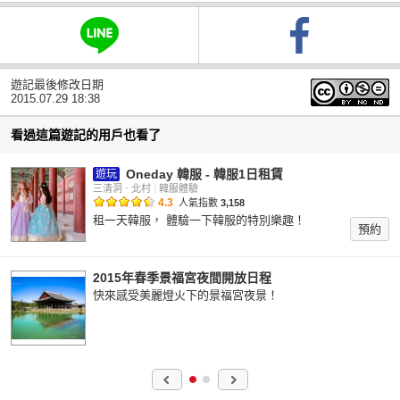
遊記最後修改日期
2015.07.29 18:38
看過這篇遊記的用戶也看了
Oneday 韓服 - 韓服1日租賃
遊玩
三清洞ㆍ北村
|
韓服體驗
4.3
人氣指數
3,158
租一天韓服， 體驗一下韓服的特別樂趣！
預約
2015年春季景福宮夜間開放日程
快來感受美麗燈火下的景福宮夜景！