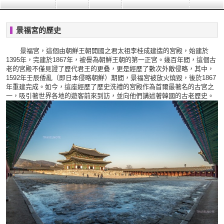
景福宮的歷史
景福宮，這個由朝鮮王朝開國之君太祖李桂成建造的宮殿，始建於
1395年，完建於1867年，被譽為朝鮮王朝的第一正宮。幾百年間，這個古
老的宮殿不僅見證了歷代君王的更叠，更是經歷了數次外敵侵略，其中，
1592年壬辰倭亂（即日本侵略朝鮮）期間，景福宮被放火燒毀，後於1867
年重建完成。如今，這座經歷了歷史洗禮的宮殿作為首爾最著名的古宮之
一，吸引著世界各地的遊客前來到訪，並向他們講述著韓國的古老歷史。