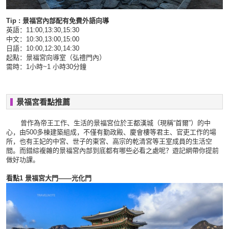
Tip :
景福
宮內
部配有免
費
外
語
向
導
英
語
：
11:00,13:30,15:30
中文：
10:30,13:00,15:00
日
語
：
10:00,12:30,14:30
起點：景福
宮
向
導
室（弘
禮門內
）
需
時
：
1
小
時
~1
小
時
30
分
鐘
景福宮看點推薦
曾作
為
帝王工作、生活的景福
宮
位於王都
漢
城（
現稱
“
首爾
”
）的中
心，由
500
多
棟
建築
組
成，不
僅
有勤政殿、
慶會樓
等君主、官吏工作的
場
所，也有王妃的中
宮
、世子的
東宮
、高宗的乾
清宮
等王室成
員
的生活空
間
。而
錯綜複雜
的景福
宮內
部到底都有
哪
些必看之
處
呢？遊
記網帶你
提前
做好功
課
。
看點
1
景福
宮
大
門
——
光化
門