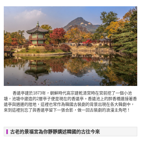
香遠亭建於1873年，朝鮮時代高宗建乾清宮時在宮前挖了一個小池
塘，池塘中建造的2層亭子便是現在的香遠亭。香遠池上的醉香橋連接著香
遠亭與週邊的陸地，這裡也常作為韓國古裝劇的背景出現在各大韓劇中，
來到這裡別忘了與香遠亭留下一張合影，做一回古裝劇的浪漫主角吧！
古老的景福宮為你靜靜講述韓國的古往今來