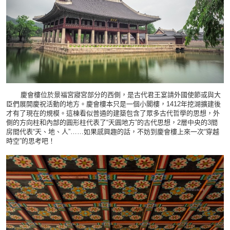
慶會樓位於景福宮寢宮部分的西側，是古代君王宴請外國使節或與大
臣們展開慶祝活動的地方。慶會樓本只是一個小閣樓，1412年挖湖擴建後
才有了現在的規模。這棟看似普通的建築包含了眾多古代哲學的思想，外
側的方向柱和內部的圓形柱代表了“天圓地方”的古代思想，2層中央的3間
房間代表“天、地、人”……如果感興趣的話，不妨到慶會樓上來一次“穿越
時空”的思考吧！