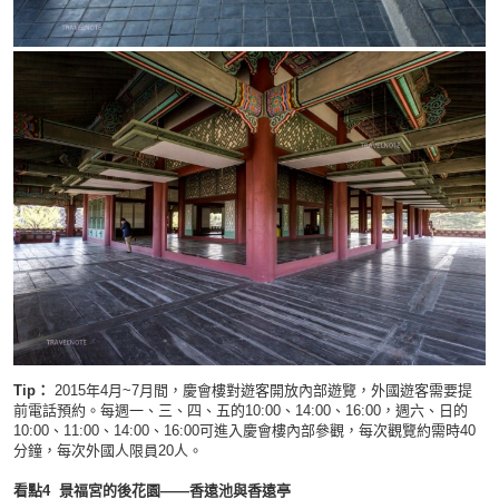
Tip：
2015年4月~7月間，慶會樓對遊客開放內部遊覽，外國遊客需要提
前電話預約。每週一、三、四、五的10:00、14:00、16:00，週六、日的
10:00、11:00、14:00、16:00可進入慶會樓內部參觀，每次觀覽約需時40
分鐘，每次外國人限員20人。
看點4 景福宮的後花園——香遠池與香遠亭