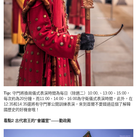
Tip:
守門將換崗儀式表演時間為每日（除週二）10:00,、13:00、15:00，
每次約為20分鐘。而11:00、14:00、16:00為守衛儀式表演時間，此外，在
12:35和14:35還將有守門軍公開訓練表演，來到首爾不要錯過這個了解韓
國歷史的好機會哦！
看點2 古代君王的“會議室”——勤政殿