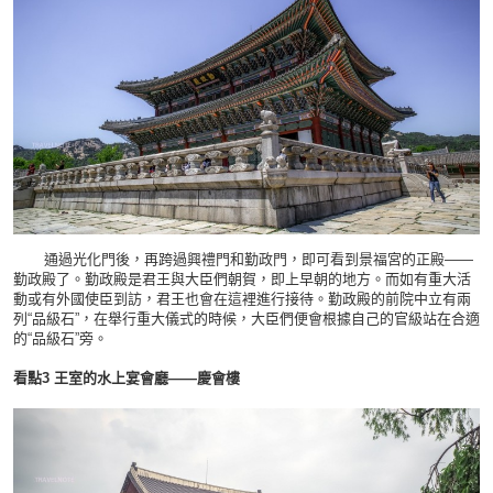
通過光化門後，再跨過興禮門和勤政門，即可看到景福宮的正殿——
勤政殿了。勤政殿是君王與大臣們朝賀，即上早朝的地方。而如有重大活
動或有外國使臣到訪，君王也會在這裡進行接待。勤政殿的前院中立有兩
列“品級石”，在舉行重大儀式的時候，大臣們便會根據自己的官級站在合適
的“品級石”旁。
看點
3
王室的水上宴
會廳
——
慶會樓