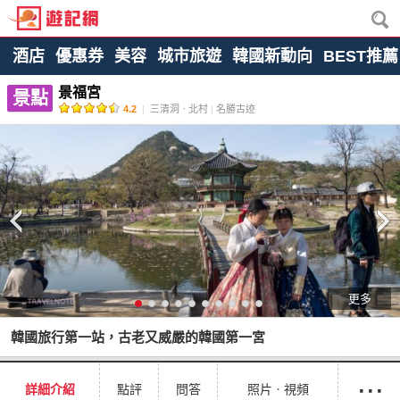
酒店
優惠券
美容
城市旅遊
韓國新動向
BEST推薦
景福宮
景點
4.2
|
三清洞ㆍ北村
|
名勝古迹
更多
韓國旅行第一站，古老又威嚴的韓國第一宮
···
詳細介紹
點評
問答
照片ㆍ視頻