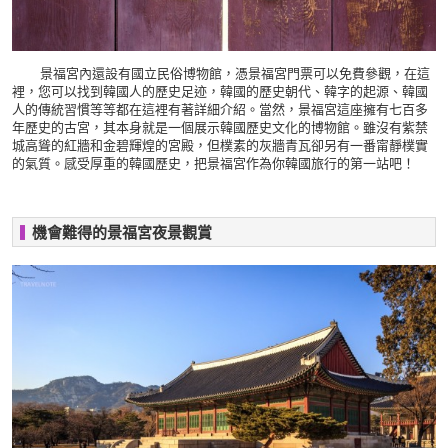
景福宮內還設有國立民俗博物館，憑景福宮門票可以免費參觀，在這
裡，您可以找到韓國人的歷史足迹，韓國的歷史朝代、韓字的起源、韓國
人的傳統習慣等等都在這裡有著詳細介紹。當然，景福宮這座擁有七百多
年歷史的古宮，其本身就是一個展示韓國歷史文化的博物館。雖沒有紫禁
城高聳的紅牆和金碧輝煌的宮殿，但樸素的灰牆青瓦卻另有一番甯靜樸實
的氣質。感受厚重的韓國歷史，把景福宮作為你韓國旅行的第一站吧！
機會難得的景福宮夜景觀賞