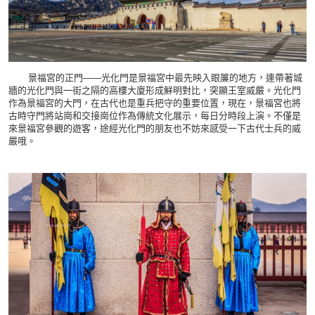
景福宮的正門——光化門是景福宮中最先映入眼簾的地方，連帶著城
牆的光化門與一街之隔的高樓大廈形成鮮明對比，突顯王室威嚴。光化門
作為景福宮的大門，在古代也是重兵把守的重要位置，現在，景福宮也將
古時守門將站崗和交接崗位作為傳統文化展示，每日分時段上演。不僅是
來景福宮參觀的遊客，途經光化門的朋友也不妨來感受一下古代士兵的威
嚴哦。