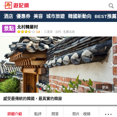
酒店
優惠券
美容
城市旅遊
韓國新動向
BEST推薦
北村韓屋村
景點
3.8
|
三清洞ㆍ北村
|
名勝古迹
更多
感受最傳統的韓國，最真實的韓屋
···
詳細介紹
點評
問答
照片ㆍ視頻