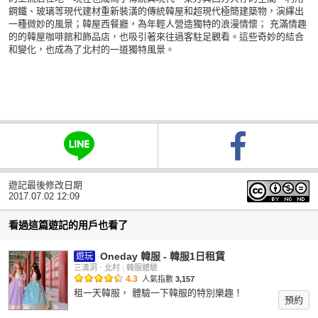
鋼鐵、玻璃等現代建材重新裝潢的傳統韓屋和超現代極簡建築物，演繹出
一種微妙的風景；韓屋西餐廳，為年輕人營造獨特的浪漫情懷； 充滿情趣
的的韓屋咖啡館和飾品店，也吸引著來往過客駐足觀看。這些奇妙的結合
和變化，也成為了北村的一道獨特風景。
遊記最後修改日期
2017.07.02 12:09
看過這篇遊記的用戶也看了
Oneday 韓服 - 韓服1日租賃
遊玩
三清洞ㆍ北村
|
韓服體驗
4.3
人氣指數
3,157
租一天韓服， 體驗一下韓服的特別樂趣！
預約