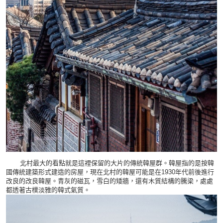
北村最大的看點就是這裡保留的大片的傳統韓屋群。韓屋指的是按韓
國傳統建築形式建造的房屋，現在北村的韓屋可能是在1930年代前後進行
改良的改良韓屋。青灰的磁瓦，雪白的矮牆，還有木質結構的騰梁，處處
都透著古樸淡雅的韓式氣質。