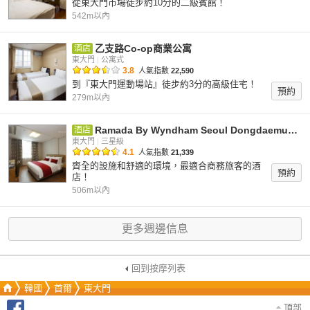
從東大門市場徒步約10分的二級賓館！
542m以內
乙支路Co-op商業公寓
酒店
東大門
|
公寓式
3.8
人氣指數
22,590
到『東大門運動場站』徒步約3分的高級住宅！
預約
279m以內
Ramada By Wyndham Seoul Dongdaemun （舊：東大門華美達酒店）
酒店
東大門
|
三星級
4.1
人氣指數
21,339
齊全的設施和舒適的環境，最適合商務旅客的酒
預約
店！
506m以內
更多週邊信息
回到按摩列表
韓國
首爾
東大門
頂部