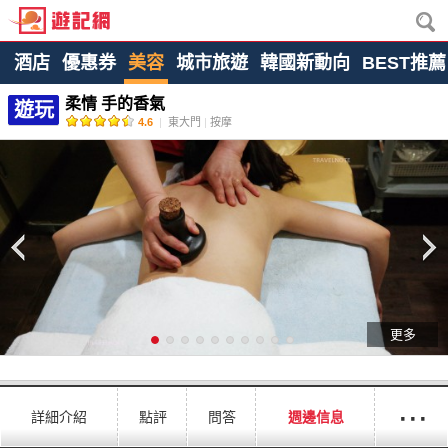
酒店
優惠券
美容
城市旅遊
韓國新動向
BEST推薦
柔情 手的香氣
遊玩
4.6
|
東大門
|
按摩
更多
···
詳細介紹
點評
問答
週邊信息