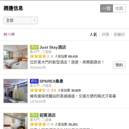
週邊信息
一覽
地圖
共
98
件
人氣
評價
距離近
Just Stay酒店
酒店
東大門
|
三星級
4
人氣指數
69,416
位於東大門的新型酒店！旅遊、商務都適合！
預約
303m以內
SPAREX桑拿
遊玩
東大門
|
汗蒸房
3.4
人氣指數
30,829
擁有連接地鐵站的直通通道，交通方便的韓式汗蒸幕
147m以內
迎賓酒店
酒店
東大門
|
二星級
4
人氣指數
26,261