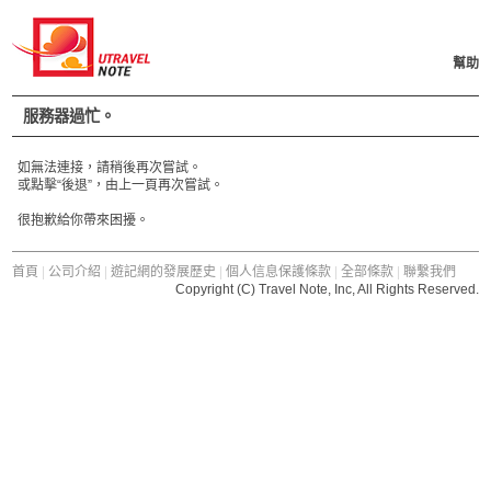
幫助
服務器過忙。
如無法連接，請稍後再次嘗試。
或點擊“後退”，由上一頁再次嘗試。
很抱歉給你帶來困擾。
首頁
|
公司介紹
|
遊記網的發展歷史
|
個人信息保護條款
|
全部條款
|
聯繫我們
Copyright (C) Travel Note, Inc, All Rights Reserved.