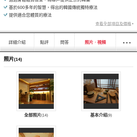
基於600多年的智慧，得出的韓國傳統獨特療法
提供適合您體質的療法
查看全部項目及價格
···
詳細介紹
點評
問答
照片ㆍ視頻
照片
(14)
全部照片
基本介绍
(14)
(9)