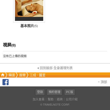
基本照片
(5)
視屏
(0)
沒有已上傳的視頻
回到臉部·全身護理列表
韓國
首爾
三成ㆍ蠶室
頂部
登錄
預約管理
PC版
加入會員
幫助
諮詢
公司介紹
© TRAVELNOTE CORP.