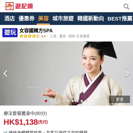
酒店
優惠券
美容
城市旅遊
韓國新動向
BEST推薦
女容國韓方SPA
遊玩
4.4
|
三成ㆍ蠶室
|
臉部·全身護理
更多
療法套餐麗身中(80分)
HK$1,138
(先付)
通過身體體質檢查，為客戶提供正宗的韓藥