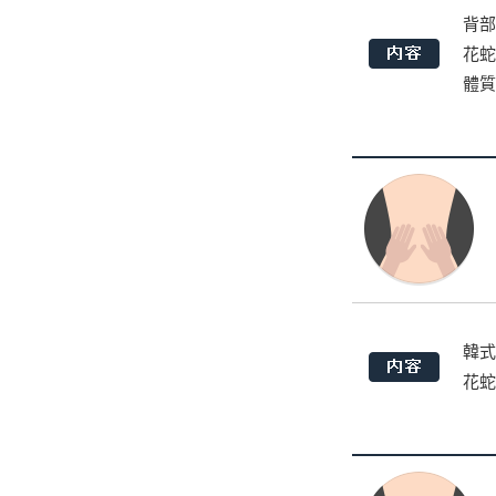
背部
花蛇
體質
韓式
花蛇