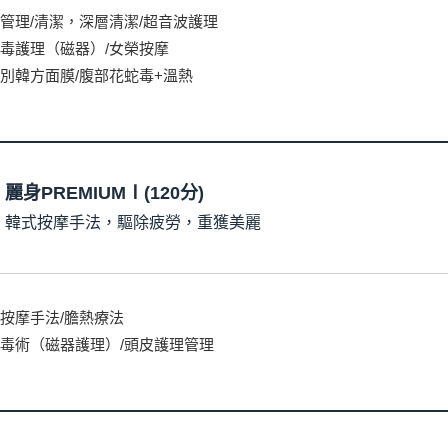
管理/清潔，深層清潔/超音波護理
毒護理（磁器）/女榮按摩
別韓方面膜/腹部花蛇毒+溫熱
麗身PREMIUMⅠ(120分)
韓式按摩手法，驅除疲勞，重獲美麗
按摩手法/膽熱療法
毒術（磁器護理）/頭皮護理管理