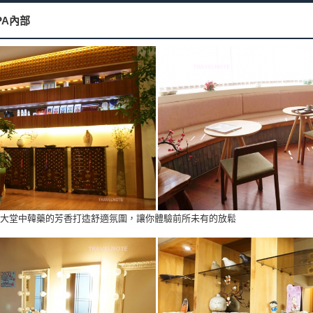
PA內部
，大堂中韓藥的芳香打造舒適氛圍，讓你體驗前所未有的放鬆