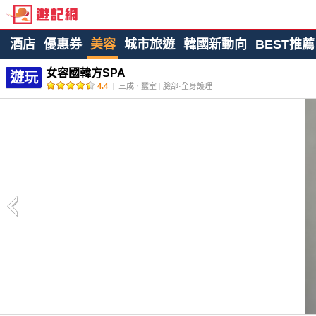
酒店
優惠券
美容
城市旅遊
韓國新動向
BEST推薦
女容國韓方SPA
遊玩
4.4
|
三成ㆍ蠶室
|
臉部·全身護理