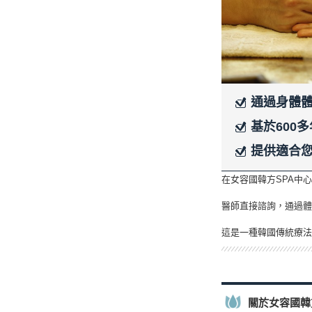
通過身體
基於600
提供適合
在女容國韓方SPA中
醫師直接諮詢，通過
這是一種韓國傳統療法
關於女容國韓