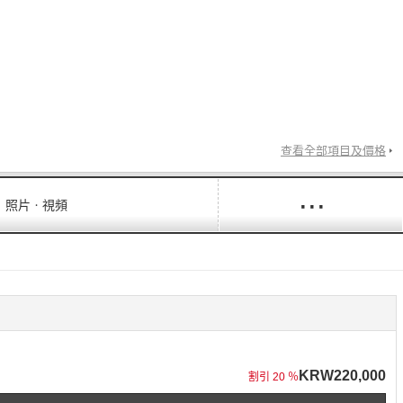
查看全部項目及價格
···
照片ㆍ視頻
KRW220,000
割引 20 ％