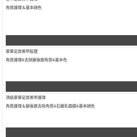
角質護理＆基本顔色
豪華足部美甲狐狸
角質護理&去除腳後跟角質&基本色
頂級豪華足部美甲護理
角質護理＆腳後跟去除角質&石蠟乳霜膜&基本顔色