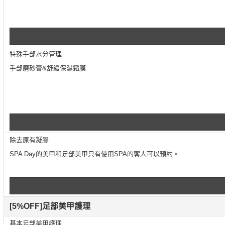
特殊手部水分管理
手部磨砂膏&舒緩保濕霜膜
除去原有凝膠
SPA Day的美甲和足部美甲只有使用SPA的客人可以預約。
[5%OFF]足部美甲護理
基本足部美甲護理