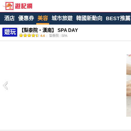
酒店
優惠券
美容
城市旅遊
韓國新動向
BEST推薦
【梨泰院・漢南】 SPA DAY
遊玩
4.4
|
梨泰院
|
SPA