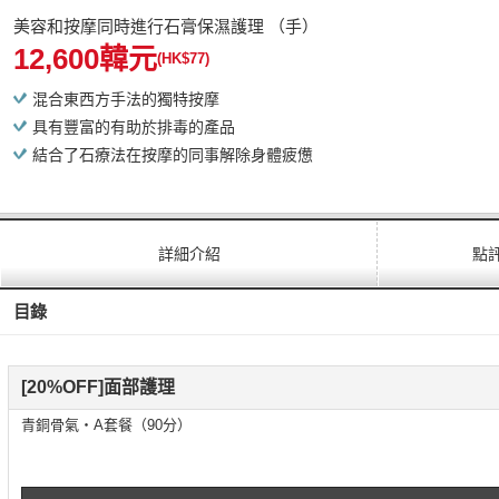
美容和按摩同時進行石膏保濕護理 （手）
12,600韓元
(HK$77)
混合東西方手法的獨特按摩
具有豐富的有助於排毒的產品
結合了石療法在按摩的同事解除身體疲憊
詳細介紹
點
目錄
[20%OFF]面部護理
青銅骨氣・A套餐（90分）