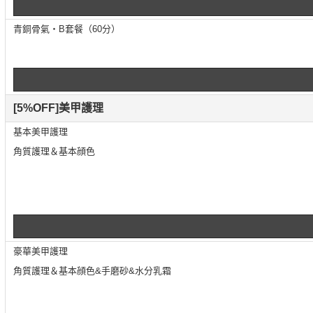
青銅骨氣・B套餐（60分）
[5%OFF]美甲護理
基本美甲護理
角質護理＆基本顔色
豪華美甲護理
角質護理＆基本顔色&手磨砂&水分乳霜