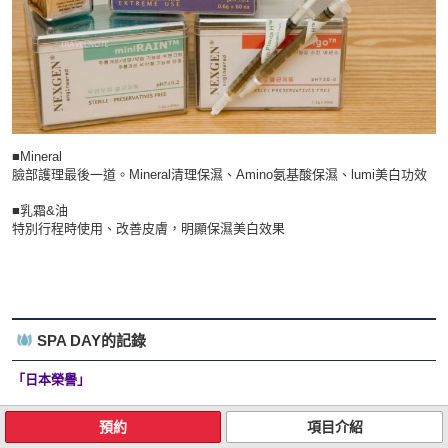
■Mineral
臉部護理最後一道。Mineral清理保濕、Amino氨基酸保濕、lumi美白功效
■乳霜&油
特別行程時使用、改善皮膚，明顯保濕美白效果
SPA DAY的記錄
「日本榮譽」
1999年 日本・東京TBC｢Korea's Spots : Spa｣
預約
項目介紹
2000年 日本・九州KBC ｢Going to Korea｣