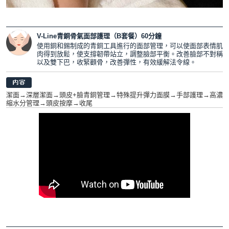
V-Line青銅骨氣面部護理（B套餐）60分鐘
使用銅和錫制成的青銅工具進行的面部管理，可以使面部表情肌
肉得到放鬆，使支撐韌帶站立，調整臉部平衡。改善臉部不對稱
以及雙下巴，收緊顴骨，改善彈性，有效緩解法令線。
潔面→深層潔面→頭皮+臉青銅管理→特殊提升彈力面膜→手部護理→高濃
縮水分管理→頭皮按摩→收尾