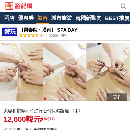
酒店
優惠券
美容
城市旅遊
韓國新動向
BEST推薦
【梨泰院・漢南】 SPA DAY
遊玩
4.4
|
梨泰院
|
SPA
更多
美容和按摩同時進行石膏保濕護理 （手）
12,600韓元
(HK$77)
混合東西方手法的獨特按摩