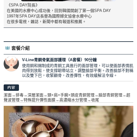
《SPA DAY院長》
在美國的水療中心成功後，回到韓國開創了第一個SPA DAY
1997年SPA DAY店長譽為國際婦女協會水療中心
在很多電視，雜誌，新聞中都有報道和推薦。
套餐介紹
V-Line青銅骨氣面部護理（A套餐）90分鐘
使用銅和錫制成的青銅工具進行的面部管理，可以使面部表情肌
肉得到放鬆，使支撐韌帶站立，調整臉部平衡。改善臉部不對稱
以及雙下巴，收緊顴骨，改善彈性，有效緩解法令線。
潔面→排毒→深層潔面→頸+肩+手腕+頭皮青銅管理→臉部青銅管理→超
聲波管理→特殊提升彈性面膜→高濃縮水分管理→收尾