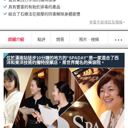
具有豐富的有助於排毒的產品
結合了石療法在按摩的同事解除身體疲憊
查看全部項目及價格
···
詳細介紹
點評
問答
照片ㆍ視頻
位於漢南站徒步10分鐘的地方的“SPADAY”是一家混合了西
洋和東洋技術的獨特按摩店，是世界聞名的美容院。