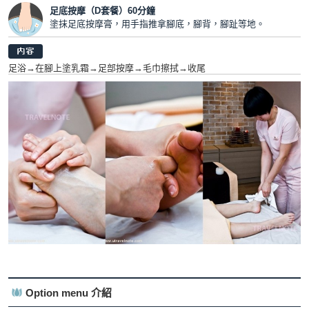
足底按摩（D套餐）60分鐘
塗抹足底按摩膏，用手指推拿腳底，腳背，腳趾等地。
足浴→在腳上塗乳霜→足部按摩→毛巾擦拭→收尾
Option menu 介紹