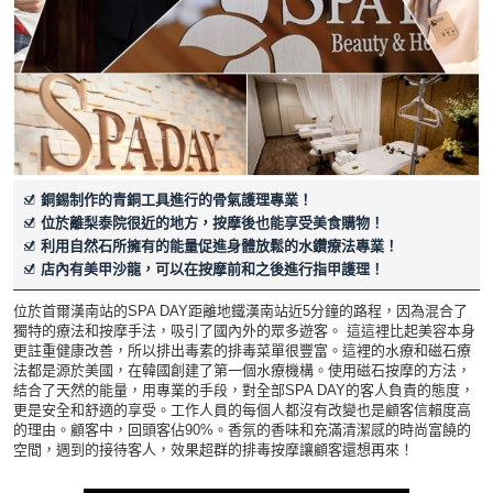
銅錫制作的青銅工具進行的骨氣護理專業！
位於離梨泰院很近的地方，按摩後也能享受美食購物！
利用自然石所擁有的能量促進身體放鬆的水鑽療法專業！
店內有美甲沙龍，可以在按摩前和之後進行指甲護理！
位於首爾漢南站的SPA DAY距離地鐵漢南站近5分鐘的路程，因為混合了
獨特的療法和按摩手法，吸引了國內外的眾多遊客。 這這裡比起美容本身
更註重健康改善，所以排出毒素的排毒菜單很豐富。這裡的水療和磁石療
法都是源於美國，在韓國創建了第一個水療機構。使用磁石按摩的方法，
結合了天然的能量，用專業的手段，對全部SPA DAY的客人負責的態度，
更是安全和舒適的享受。工作人員的每個人都沒有改變也是顧客信賴度高
的理由。顧客中，回頭客佔90%。香氛的香味和充滿清潔感的時尚富饒的
空間，週到的接待客人，效果超群的排毒按摩讓顧客還想再來！