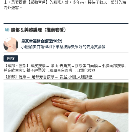
士，秉著提供【感動客戶】的服務方針，多年來，接待了數以十萬計的海
內外遊客。
臉部＆美體護理（推薦套餐）
皇家幸福綜合護理(90分)
小臉加美白護理和下半身按摩效果好的去角質套餐
【頭部・臉部】頭皮按摩→ 潔面,去角質→膠原蛋白面膜→小臉面部按摩,
補充維生素C,離子超聲波→膠原蛋白面膜→自然化妝品
【腳部】足浴→ 足部芳香按摩→ 骨盆,小腿,大腿指壓