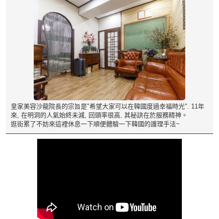
皇家美容沙龍院長的宗旨是"希望大家可以在韓國度過幸福時光". 11年
來, 在明洞的人氣始終未減, 回頭率很高, 其秘訣在於服務精神。
逛街累了不妨來這裡休息一下順便體驗一下韓國的護理手法~