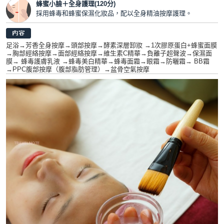
蜂蜜小臉＋全身護理(120分)
採用蜂毒和蜂蜜保濕化妝品，配以全身精油按摩護理。
足浴→芳香全身按摩→頭部按摩→酵素深層卸妝 →1次膠原蛋白+蜂蜜面膜
→胸部經絡按摩→面部經絡按摩→維生素C精華→負離子超聲波→保濕面
膜→ 蜂毒護膚乳液 →蜂毒美白精華→蜂毒面霜→眼霜→防曬霜→ BB霜
→PPC腹部按摩（腹部脂肪管理）→盆骨空氣按摩