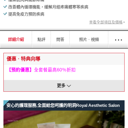
改善體內循環機能，緩解月經疼痛體寒等疾病
提高免疫力預防疾病
查看全部項目及價格
···
詳細介紹
點評
問答
照片ㆍ視頻
優惠ㆍ特典向導
【預約優惠
】
全套餐最高60％折扣
[優惠內容]
更多
①皇家幸福綜合套餐60％OFF！（★超值優惠）
②全套餐50％OFF！
安心的護理服務,全面給您呵護的明洞Royal Aesthetic Salon