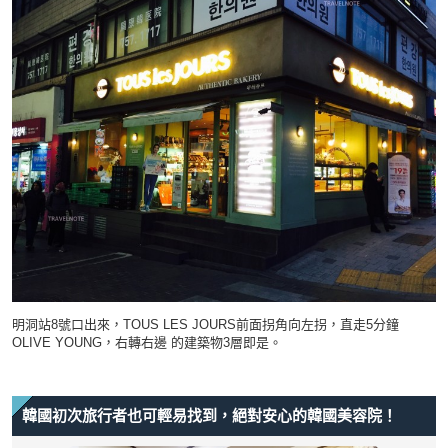
明洞站8號口出來，TOUS LES JOURS前面拐角向左拐，直走5分鐘
OLIVE YOUNG，右轉右邊 的建築物3層即是。
韓國初次旅行者也可輕易找到，絕對安心的韓國美容院！