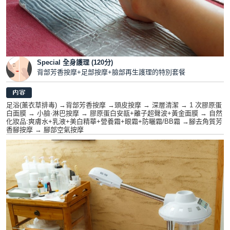
Special 全身護理 (120分)
背部芳香按摩+足部按摩+臉部再生護理的特別套餐
足浴(薰衣草排毒) →背部芳香按摩 →頭皮按摩 → 深層清潔 → 1 次膠原蛋
白面膜 → 小臉·淋巴按摩 → 膠原蛋白安瓿+離子超聲波+黃金面膜 → 自然
化妝品:爽膚水+乳液+美白精華+營養霜+眼霜+防曬霜/BB霜 →腳去角質芳
香腳按摩 → 腳部空氣按摩