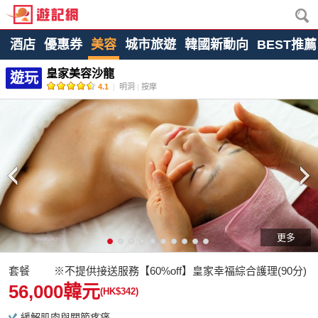
酒店
優惠券
美容
城市旅遊
韓國新動向
BEST推薦
皇家美容沙龍
遊玩
4.1
|
明洞
|
按摩
更多
套餐 ※不提供接送服務【60%off】皇家幸福綜合護理(90分)
56,000韓元
(HK$342)
緩解肌肉與關節疼痛