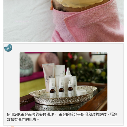
使用24K黃金面膜的奢侈護理， 黃金的成分是保濕和改善皺紋，還您
嬌嫩有彈性的肌膚。