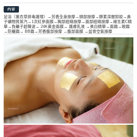
足浴（薰衣草排毒護理）→芳香全身按摩→頭部按摩→酵素深層卸妝→鼻
子礦物質蒸汽→1次紅參面膜→胸部經絡按摩→面部經絡按摩→維生素C精
華→負離子超聲波→ 24K黃金面膜→ 護膚乳液 →美白精華→面霜→眼霜
→防曬霜→ BB霜→芳香腹部按摩 →腹部面膜 →盆骨空氣按摩