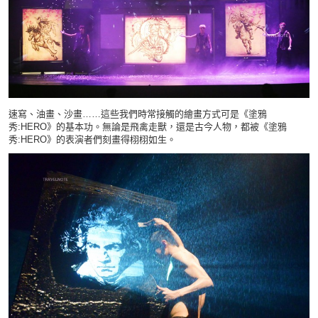
速寫、油畫、沙畫……這些我們時常接觸的繪畫方式可是《塗鴉
秀:HERO》的基本功。無論是飛禽走獸，還是古今人物，都被《塗鴉
秀:HERO》的表演者們刻畫得栩栩如生。