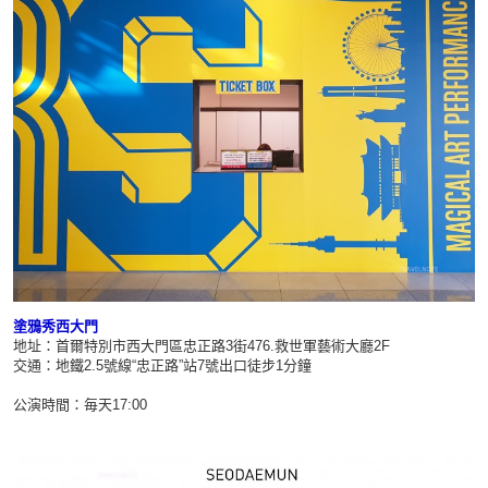
塗鴉秀西大門
地址：首爾特別市西大門區忠正路3街476.救世軍藝術大廳2F
交通：地鐵2.5號線“忠正路”站7號出口徒步1分鐘
公演時間：毎天17:00