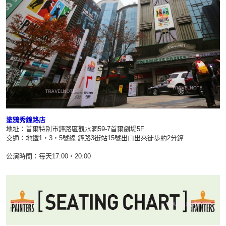
塗鴉秀鐘路店
地址：首爾特別市鐘路區觀水洞59-7首爾劇場5F
交通：地鐵1・3・5號線 鐘路3街站15號出口出來徒歩約2分鐘
公演時間：毎天17:00・20:00