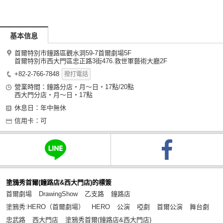
基本信息
首爾特別市鐘路區觀水洞59-7首爾劇場5F
首爾特別市西大門區忠正路3街476.救世軍藝術大廳2F
+82-2-766-7848
撥打電話
營業時間：鐘路分店・月～日・17點/20點
西大門分店・月～日・17點
休息日：年中無休
信用卡：可
塗鴉秀首爾(鐘路店&西大門店)的標簽
首爾劇場
DrawingShow
乙支路
鐘路店
塗鴉秀:HERO（首爾劇場）
HERO
公演
啞劇
首爾公演
舞台劇
忠武路
西大門店
塗鴉秀首爾(鐘路店&西大門店)