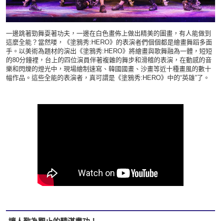
一邊跳著勁舞耍著功夫，一邊在白色畫佈上做出精美的圖畫，有人能做到
這麼全能？當然喽，《塗鴉秀:HERO》的表演者們個個都是繪畫舞蹈多面
手。以美術為題材的演出《塗鴉秀:HERO》將繪畫與歌舞融為一體，短短
的80分鐘裡，台上的四位演員伴著複雜的舞步和滑稽的表演，在動感的音
樂和閃爍的燈光中，現場繪制速寫、韓國國畫、沙畫等近十種畫風的數十
幅作品。這些全能的表演者，真可謂是《塗鴉秀:HERO》中的“英雄”了。