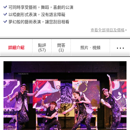
可同時享受藝術，舞蹈，喜劇的公演
以啞劇形式表演，沒有語言障礙
夢幻般的藝術表演，讓您刮目相看
查看全部項目及價格
···
點評
問答
詳細介紹
照片ㆍ視頻
(57)
(1)