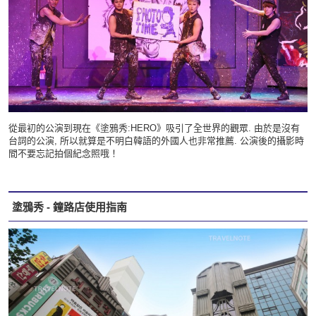
從最初的公演到現在《塗鴉秀:HERO》吸引了全世界的觀眾. 由於是沒有
台詞的公演, 所以就算是不明白韓語的外國人也非常推薦. 公演後的攝影時
間不要忘記拍個紀念照哦！
塗鴉秀 - 鐘路店使用指南