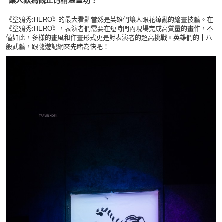
讓人歎為觀止的精湛畫功！
《塗鴉秀:HERO》的最大看點當然是英雄們讓人眼花缭亂的繪畫技藝。在
《塗鴉秀:HERO》，表演者們需要在短時間內現場完成高質量的畫作，不
僅如此，多樣的畫風和作畫形式更是對表演者的超高挑戰。英雄們的十八
般武藝，跟隨遊記網來先睹為快吧！