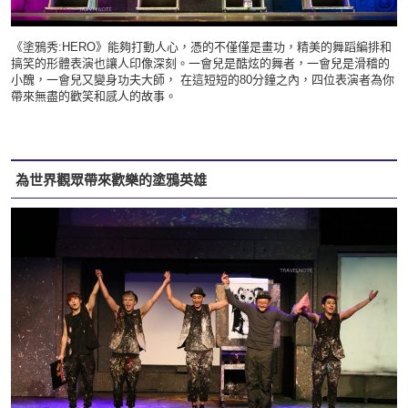
《塗鴉秀:HERO》能夠打動人心，憑的不僅僅是畫功，精美的舞蹈編排和
搞笑的形體表演也讓人印像深刻。一會兒是酷炫的舞者，一會兒是滑稽的
小醜，一會兒又變身功夫大師， 在這短短的80分鐘之內，四位表演者為你
帶來無盡的歡笑和感人的故事。
為世界觀眾帶來歡樂的塗鴉英雄