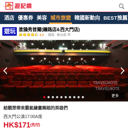
酒店
優惠券
美容
城市旅遊
韓國新動向
BEST推薦
塗鴉秀首爾(鐘路店&西大門店)
遊玩
4.3
|
鍾路
|
舞台劇·秀
更多
給觀眾帶來霸氣繪畫舞蹈的英雄們
西大門公演17:00A席
HK$171
(先付)