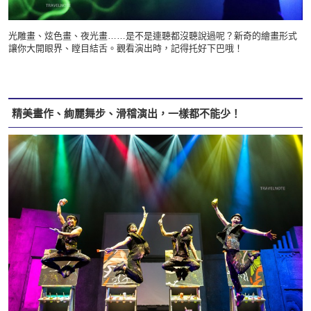
光雕畫、炫色畫、夜光畫……是不是連聽都沒聽說過呢？新奇的繪畫形式
讓你大開眼界、瞠目結舌。觀看演出時，記得托好下巴哦！
精美畫作、絢麗舞步、滑稽演出，一樣都不能少！​