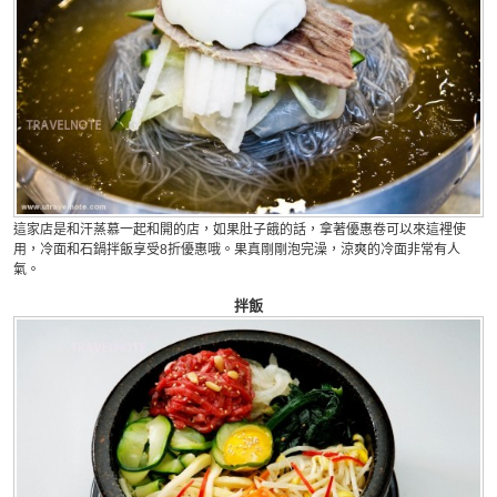
這家店是和汗蒸慕一起和開的店，如果肚子餓的話，拿著優惠卷可以來這裡使
用，冷面和石鍋拌飯享受8折優惠哦。果真剛剛泡完澡，涼爽的冷面非常有人
氣。
拌飯