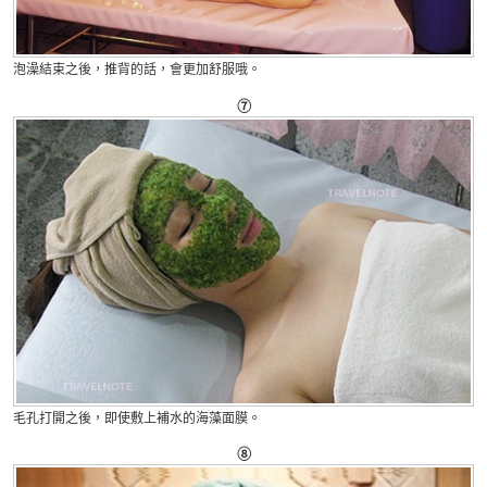
泡澡結束之後，推背的話，會更加舒服哦。
⑦
毛孔打開之後，即使敷上補水的海藻面膜。
⑧