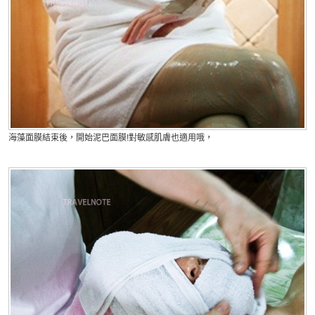
海藻面膜結束後，開始泥巴面膜!對敏感肌膚也適用哦，