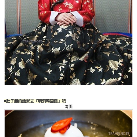
■肚子餓的話就去『明洞韓國館』吧
冷面