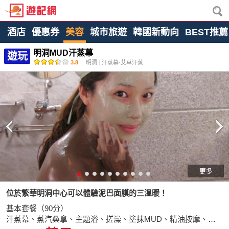
酒店
優惠券
美容
城市旅遊
韓國新動向
BEST推薦
明洞MUD汗蒸幕
遊玩
3.8
|
明洞
|
汗蒸幕·艾草汗蒸
更多
位於繁華明洞中心可以體驗泥巴面膜的三溫暖！
基本套餐（90分）
汗蒸幕、蒸汽桑拿、主題浴、搓澡、塗抹MUD、精油按摩、黃瓜面膜、洗發