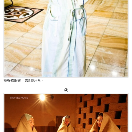
換好衣服後，去5層汗蒸。
④