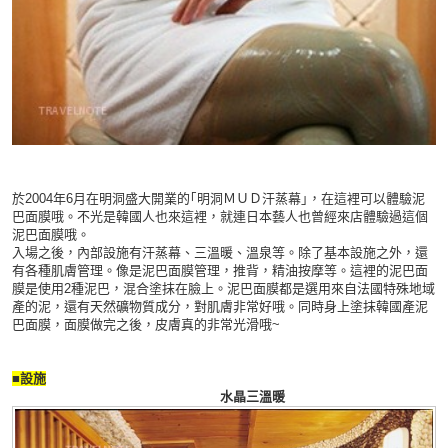
於2004年6月在明洞盛大開業的｢明洞ＭＵＤ汗蒸幕｣，在這裡可以體驗泥
巴面膜哦。不光是韓國人也來這裡，就連日本藝人也曾經來店體驗過這個
泥巴面膜哦。
入場之後，內部設施有汗蒸幕、三溫暖、溫泉等。除了基本設施之外，還
有各種肌膚管理。像是泥巴面膜管理，推背，精油按摩等。這裡的泥巴面
膜是使用2種泥巴，混合塗抹在臉上。泥巴面膜都是選用來自法國特殊地域
產的泥，還有天然礦物質成分，對肌膚非常好哦。同時身上塗抹韓國產泥
巴面膜，面膜做完之後，皮膚真的非常光滑哦~
■設施
水
晶三溫暖