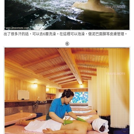
出了很多汗的話，可以去6層洗澡。在這裡可以泡澡，做泥巴面膜等皮膚管理。
⑥