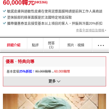
60,000韓元
(HK$366)
敏感皮膚與過敏性皮膚在使用泥漿面膜時請提前與工作人員商談
塗抹臉部的綠茶面膜是於法國特定地區採取
攜帶優惠券並且接受基本以上項目的客人，拌飯與冷面20%折扣
查看全部項目及價格
···
問答
詳細介紹
點評
照片ㆍ視頻
(1)
優惠ㆍ特典向導
基本套餐
25％折扣
！
80,000韓幣
→
60,000韓幣
更多
基本套餐
25％折扣
！
80,000韓幣
→
60,000韓幣