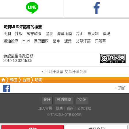
明洞MUD汗蒸幕的標簽
明洞
拌飯
試穿韓服
溫泉
海藻面膜
冷面
拔火罐
藥湯
精油按摩
mud
泥巴面膜
桑拿
泥漿
艾草汗蒸
汗蒸幕
遊記最後修改日期
2019.10.02 15:08
回到汗蒸幕·艾草汗蒸列表
韓國
首爾
明洞
頂部
登錄
預約管理
PC版
加入會員
幫助
諮詢
公司介紹
© TRAVELNOTE CORP.