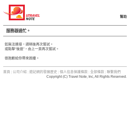
幫助
服務器過忙。
如無法連接，請稍後再次嘗試。
或點擊“後退”，由上一頁再次嘗試。
很抱歉給你帶來困擾。
首頁
|
公司介紹
|
遊記網的發展歷史
|
個人信息保護條款
|
全部條款
|
聯繫我們
Copyright (C) Travel Note, Inc, All Rights Reserved.