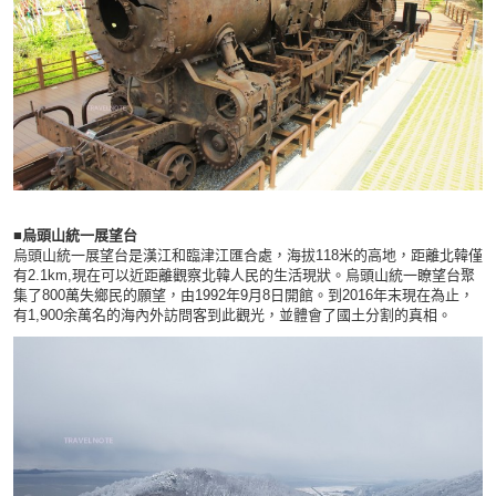
■
烏頭山統一展望台
烏頭山統一展望台是漢江和臨津江匯合處，海拔118米的高地，距離北韓僅
有2.1km,現在可以近距離觀察北韓人民的生活現狀。烏頭山統一瞭望台聚
集了800萬失鄉民的願望，由1992年9月8日開館。到2016年末現在為止，
有1,900余萬名的海內外訪問客到此觀光，並體會了國土分割的真相。