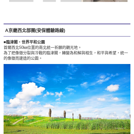
A京畿西北部圏(安保體驗路線)
■臨津閣・世界平和公園
首爾西北50㎞位置的南北統一祈願的觀光地。
為了把像徵分裂與冷戰的臨津閣，轉變為和解與相生，和平與希望，統一
的像徵而建造的公園。