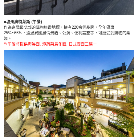
■坡州奧特萊斯 (午餐)
作為京畿道北部的購物旅遊地標，擁有220余個品牌，全年優惠
25%~65%，通過異國風情景觀、公演、便利設施等，可感受到購物的樂
趣。
※午餐將提供海鮮面, 炸蔬菜烏冬面, 日式麥面三選一