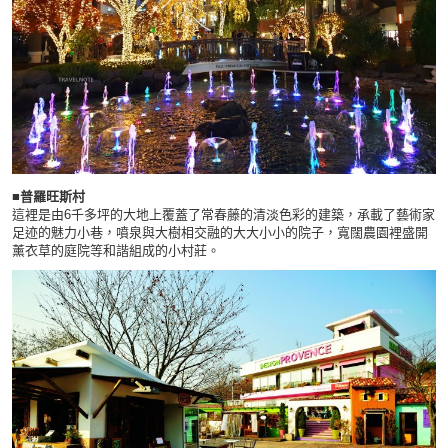
■普羅旺斯村
這裡是由6千多坪的大地上覆蓋了常春藤的清淡色彩的建築，承載了藝術家
足迹的魅力小巷，噴泉與大樹相交融的大大小小的院子，寬闊農園裡盛開
薰衣草的庭院等和諧組成的小村莊。