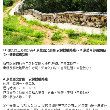
EG觀光巴士路線分為
A.京畿西北部圏(安保體驗路線)、B.京畿南部圏(傳統
文化體驗路線)2種
。
所有路線的行程包含各景點入場券,導遊, 午餐或餐券。
出發及解散地點為仁寺洞、弘大入口站，當天往返，安全放心。
A.
京畿西北部圏
｜
安保體驗路線
休息：毎週一・週二休
運行時間：7:30～17:30
包含事項：各觀光景點入場券、專車、導遊、午餐（午餐1回）​
最少參加人數：１名
①仁寺洞 → ②弘大入口 → ③臨
津閣世界平和公園→ ④烏頭山統一展望台