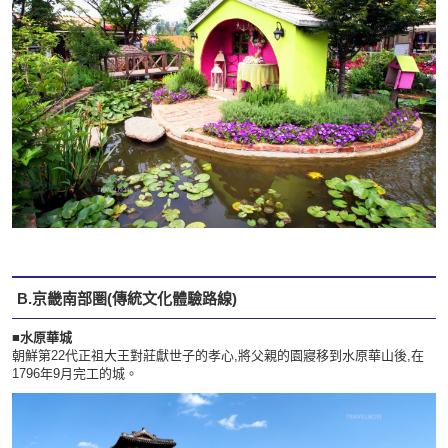
B.京畿南部圏(傳統文化體驗路線)
■水原華城
朝鮮第22代正祖大王對莊獻世子的孝心,將父親的園寢移到水原華山後,在
1796年9月完工的城。