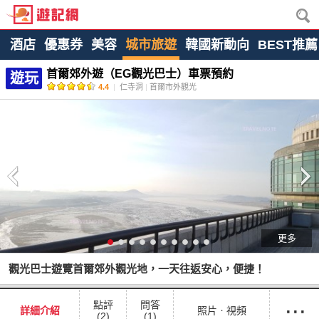
酒店
優惠券
美容
城市旅遊
韓國新動向
BEST推薦
首爾郊外遊（EG觀光巴士）車票預約
遊玩
4.4
|
仁寺洞
|
首爾市外觀光
更多
觀光巴士遊覽首爾郊外觀光地，一天往返安心，便捷！
···
點評
問答
詳細介紹
照片ㆍ視頻
(2)
(1)