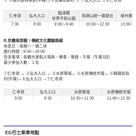
→ ⑤坡州奧特萊斯(午餐)→⑥普羅旺斯村 → ⑦弘大入口 →⑧仁寺洞
臨津閣
仁寺洞
弘大入口
烏頭山統一展望台
坡州奧
世界平和公園
7:30
8:00
9:00～
9:40
10:00～12:30
13:00～1
B.
京畿南部圏
｜傳統文化體驗路線
休息日：
毎週一・週二休
運行時間：9:00～18:00
包含事項：各觀光景點入場券、專車、導遊、午餐（午餐1回）​
最少參加人數：１名
①仁寺洞 → ②弘大入口 → ③
水原華城
→ ④
水原傳統市場
→ ⑤
韓國民俗
村(午餐)
→⑥
弘大入口 →⑦仁寺洞
仁寺洞
弘大入口
水原華城
水原傳統市場
9:00
9:30
10:30～11
:30
11:40～12
:30
EG巴士乘車地點