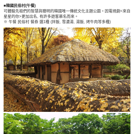
■韓國民俗村(午餐)
可體驗先祖們的智慧與聰明的韓國唯一傳統文化主題公園。因電視劇<來自
星星的你>更加出名, 有許多遊客慕名而來。
※ 午餐 民俗村 餐券 選1種 (拌飯, 雪濃湯, 湯飯, 烤牛肉等多種)