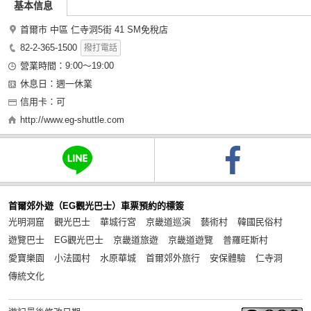
基本信息
首爾市 中區 仁寺洞5街 41 SM免稅店
82-2-365-1500
撥打電話
營業時間：9:00～19:00
休息日：週一休業
信用卡：可
http://www.eg-shuttle.com
首爾郊外遊（EG觀光巴士）車票預約的標簽
光明洞窟
觀光巴士
華城行宮
京畿道巡演
藝術村
韓國民俗村
遊覽巴士
EG觀光巴士
京畿道旅遊
京畿道遊覽
普羅旺斯村
愛寶樂園
小法國村
水原華城
首爾郊外旅行
安保體驗
仁寺洞
傳統文化