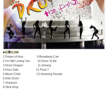
■公演FLOW
1.Power of Asia 9.Broadway Can
2.I’m Still Loving You 10.Soon To Be
3.Drum Dragon 11.Arirang
4.Huru Sato 12.Final 7
5.Moon Child 13.Amazing Parade
6.Irish Drum
7.Aranjuez
8.Stick King