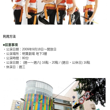
利用方法
■註意事項
・公演日期：2009年9月18日～開放日
・公演場所：明寶劇場 地下3層
・公演時間：80分
・公演日期： (週一～週六) 16點、20點 / (週日・公休日) 16點
・休演日：週三