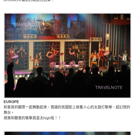
EUROPE
和客席的觀眾一起舞動起來，異國的氛圍配上振奮人心的太鼓打擊樂，超幻想的
舞台。
視覺和聽覺的衝擊真是
太high啦！！