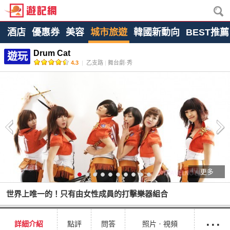
酒店
優惠券
美容
城市旅遊
韓國新動向
BEST推薦
Drum Cat
遊玩
4.3
|
乙支路
|
舞台劇·秀
更多
世界上唯一的！只有由女性成員的打擊樂器組合
···
詳細介紹
點評
問答
照片ㆍ視頻