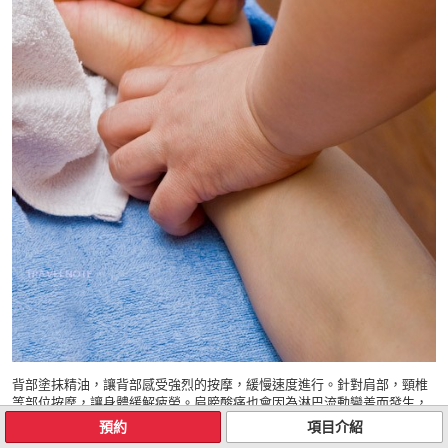
背部塗抹精油，讓背部感受強烈的按摩，緩慢速度進行。針對肩部，頸椎
等部位按摩，讓身體緩解疲勞。肩膀酸痛也會因為淋巴流動變差而發生，
所以要好好按摩。淋巴流動不好的話，腰週圍容易長肉。腰也用按摩好好
預約
項目介紹
地放鬆吧。搬運重物後剝去的手臂，到手掌前端也會仔細的刺激淋巴，使