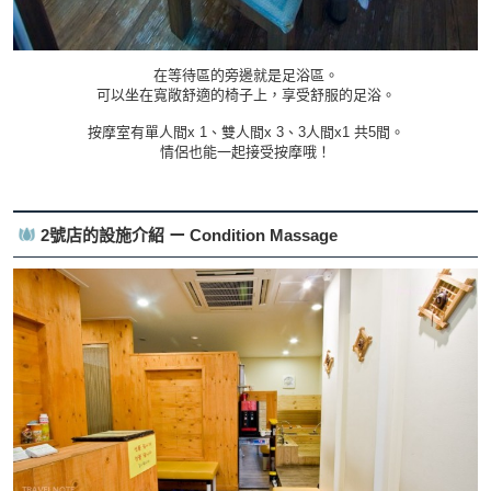
在等待區的旁邊就是足浴區。
可以坐在寬敞舒適的椅子上，享受舒服的足浴。
按摩室有單人間x 1、雙人間x 3、3人間x1 共5間。
情侶也能一起接受按摩哦！
2號店的設施介紹 ー Condition Massage