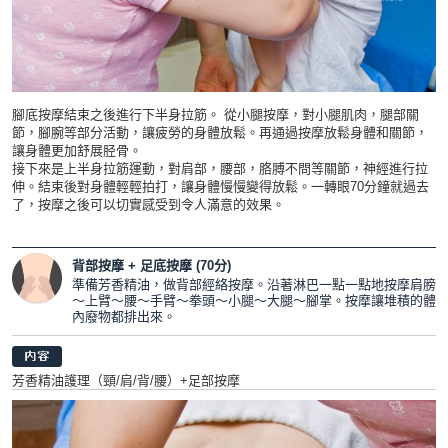
腳底按摩結束之後進行下半身拉筋。 從小腿按摩，對小腿肌肉，腿部關
節，腳腕等部分活動，讓疲勞的身體放鬆。再通過按摩放鬆身體和關節，
讓身體更加舒展胫骨。
接下來是上半身拉筋運動，對肩部，腰部，胳膊不問等關節，神經進行拉
伸。結束後對身體輕輕拍打，讓身體慢慢變得放鬆。一轉眼70分鐘就過去
了，按摩之後可以切實感受到令人滿意的效果。
背部按摩 + 足底按摩 (70分)
準備芳香精油，做背部經絡按摩。沿著淋巴一點一點地按摩肩膀
～上臂～腰～手臂～拳頭～小腿～大腿～腳掌。按摩讓堆積的體
內廢物都排出來。
芳香精油護理（頸/肩/背/腰）+足部按摩