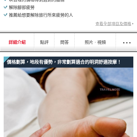
解除腳部疲勞
推薦給想要解除旅行所來疲勞的人
查看全部項目及價格
···
詳細介紹
點評
問答
照片ㆍ視頻
價格劃算，地段有優勢，非常劃算適合的明洞舒適按摩！