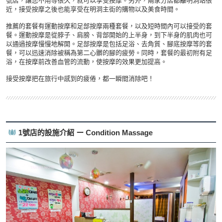
號店，讓您不用等很久，就可以享受按摩。另外，兩家分店都離明洞站很
近，接受按摩之後也能享受在明洞主街的購物以及美食時間。
推薦的套餐有運動按摩和足部按摩兩種套餐，以及短時間內可以接受的套
餐。運動按摩是從脖子、肩膀、背部開始的上半身，到下半身的肌肉也可
以通過按摩慢慢地解開。足部按摩是包括足浴、去角質、腳底按摩等的套
餐，可以迅速消除被稱為第二心髒的腳的疲勞。同時，套餐的最初附有足
浴，在按摩前改善血管的流動，使按摩的效果更加提高。
接受按摩把在旅行中感到的疲倦，都一瞬間消除吧！
1號店的設施介紹 ー Condition Massage