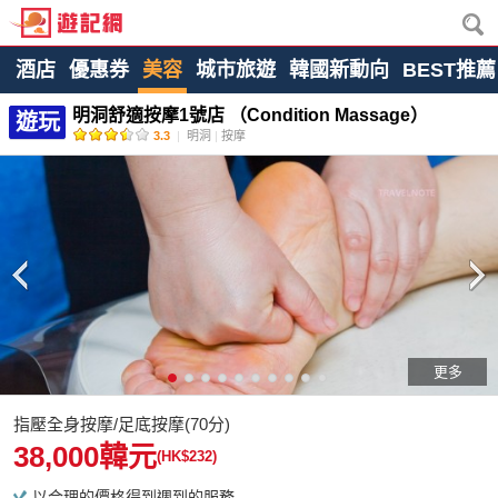
酒店
優惠券
美容
城市旅遊
韓國新動向
BEST推薦
明洞舒適按摩1號店 （Condition Massage）
遊玩
3.3
|
明洞
|
按摩
更多
指壓全身按摩/足底按摩(70分)
38,000韓元
(HK$232)
以合理的價格得到週到的服務