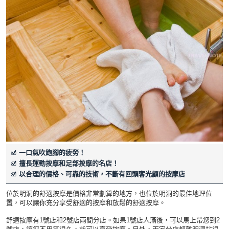
一口氣吹跑腳的疲勞！
擅長運動按摩和足部按摩的名店！
以合理的價格、可靠的技術，不斷有回頭客光顧的按摩店
位於明洞的舒適按摩是價格非常劃算的地方，也位於明洞的最佳地理位
置，可以讓你充分享受舒適的按摩和放鬆的舒適按摩。
舒適按摩有1號店和2號店兩間分店。如果1號店人滿後，可以馬上帶您到2