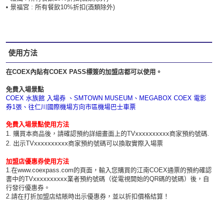
• 景福宮 : 所有餐飲10%折扣(酒類除外)
使用方法
在COEX內貼有COEX PASS標簽的加盟店都可以使用。
免費入場景點
COEX 水族館 入場券 、SMTOWN MUSEUM、MEGABOX COEX 電影
券1張、往仁川國際機場方向市區機場巴士車票
免費入場景點使用方法
1. 購買本商品後，請確認預約詳細畫面上的TVxxxxxxxxxx商家預約號碼.
2. 出示TVxxxxxxxxxx​商家預約號碼可以換取實際入場票
加盟店優惠券使用方法
1.在
www.coexpass.com
的頁面，輸入您購買的江南COEX通票的預約確認
書中的TVxxxxxxxxxx業者預約號碼（從電視開始的QR碼的號碼）後，自
行發行優惠券。
2.請在打折加盟店結賬時出示優惠券，並以折扣價格結算！