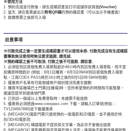
※使用方法
1. 預約完成並付款後，請生成確認書並打印或儲存該頁面
(Voucher)
2. 當天, 請在售票處出示
附有QR碼
的預約確認書（可以出示手機畫面）
3. 換實際票之後即可入場
註意事項
※付款完成之後一定要生成確認書才可以使用本券. 付款完成沒有生成確認
書導致無法使用時無法要求退款. 請見諒.
※預約確認之後不可取消, 付款之後不可退款. 請註意.
1. 必須從到訪首個免費入場景點起計48小時內到訪免費入場景點，而不是
從購買時間起計 (例如：8月1日購買，8月3日09AM到訪首個免費入場景
點，江南COEX PASS將於24小時之後的8月5日08:59AM到期)
2. 優惠商戶名單有可能根據商戶個別情況而產生變動
3. 購買市區機場巴士門票(往機場)時，您所希望預約的時間有可能售罄，
建議您提早到達換領門票
4. 已到訪一個或以上免費景點時，本通票不能退款
5. 優惠券必須透過
www.coexpass.com
下載，請輸入訂單號(例如：
TV1234567890)並下載優惠券
6. [MEGABOX]電影門票只適用預約一般電影和2D電影，並不適用於特
別/3D/4D電影院
7. [MEGABOX] 韓國電影不提供英文字幕，為此亦不會做出退款
8. [MEGABOX] 電影觀看與否是基於個人決定，進場後不能更改進場狀態