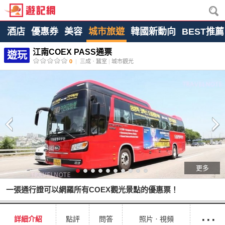
酒店
優惠券
美容
城市旅遊
韓國新動向
BEST推薦
江南COEX PASS通票
遊玩
0
|
三成ㆍ蠶室
|
城市觀光
更多
一張通行證可以網羅所有COEX觀光景點的優惠票！
···
詳細介紹
點評
問答
照片ㆍ視頻