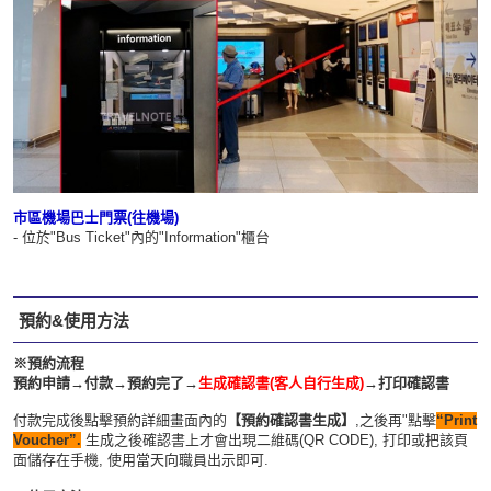
市區機場巴士門票(往機場)
- 位於"Bus Ticket"內的"Information"櫃台
預約&使用方法
※預約流程
預約申請→付款→預約完了→
生成確認書(客人自行生成)
→打印確認書
付款完成後點擊預約詳細畫面內的
【預約確認書生成】
,之後再"點擊
“Print
Voucher”.
生成之後確認書上才會出現二維碼(QR CODE), 打印或把該頁
面儲存在手機, 使用當天向職員出示即可.