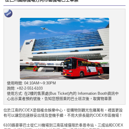
使用時間: 04:10AM～9:30PM
詢問: +82-2-551-6103
使用方式: 在2樓的售票處(Bus Ticket)內的 Information Booth資訊中
心出示業者預約號後，告知您想搭乘的巴士班次後，取實物車票
位於江南的COEX是個複合娛樂中心，從購物到觀光包羅萬有，裡面更設
有可以讓您迅速辦妥出境及登機手續，不用大排長龍的COEX市區機場！
6103路豪華巴士從仁川機場到江南區域僅限於奉恩寺站、三成站和COEX