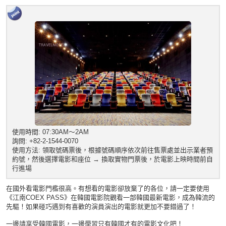
使用時間: 07:30AM～2AM
詢問: +82-2-1544-0070
使用方法: 領取號碼票後，根據號碼順序依次前往售票處並出示業者預
約號，然後選擇電影和座位 → 換取實物門票後，於電影上映時間前自
行進場
在國外看電影門檻很高。有想看的電影卻放棄了的各位，請一定要使用
《江南COEX PASS》在韓國電影院觀看一部韓國最新電影，成為韓流的
先驅！如果碰巧遇到有喜歡的演員演出的電影就更加不要錯過了！
一邊請享受韓國電影，一邊學習只有韓國才有的電影文化吧！