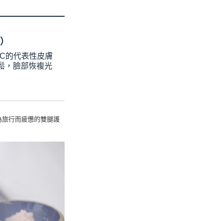
分）
上AHC的代表性皮膚
得輕鬆，臉部恢複光
因為旅行而疲憊的雙腿護