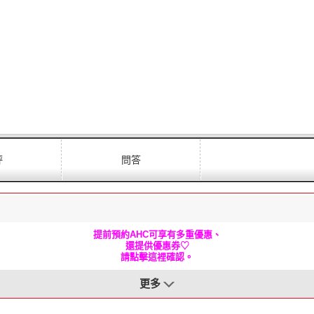
評
問答
提前預約AHC可享有多重優惠、
還提供優惠券♡
請點擊這裡確認。
更多
,贈送乾洗券1次
AMC發廊的Blow Dry, **只贈送給情侶的特惠