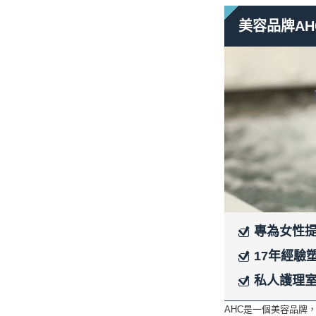
**7點以後結束的預約
2.通過遊記網預訂1
美容品牌A
3.
2人同行時，返還Ta
4.1層 Cafeteria的
5.
向遊記網顧客贈送 A
6.外套殺菌機器使用
【特別活動】
AHC將贈送給通過遊
AHC的面膜VITAL M
專為女性
17年經驗塑
私人護理
AHC是一個美容品牌