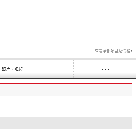
查看全部項目及價格
···
照片ㆍ視頻