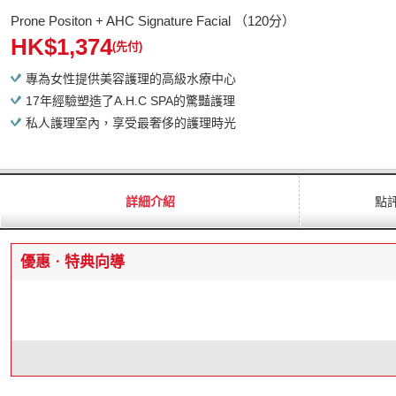
Prone Positon + AHC Signature Facial （120分）
HK$1,374
(先付)
專為女性提供美容護理的高級水療中心
17年經驗塑造了A.H.C SPA的驚豔護理
私人護理室內，享受最奢侈的護理時光
詳細介紹
點
優惠ㆍ特典向導
【
遊記網預約者特典】
1.Couple Spa特典
向情侶男,女顧客提供1次