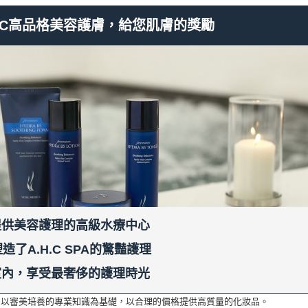
的時候因為美容院營業時間只到7點的關繫, 所以可以隔天使用.
0萬韓幣以上的護理套餐時，享受
15%優惠
（但，優惠重複使用不可）
HC高品格美容護膚，給您肌膚的獎勵
xi費用（*1萬韓幣內，需出示收據）
飲料可免費飲用
HC化妝品-熱銷面膜1box
記網預約的客人們！
EDICA（5入、原價值45,000韓元）
提供美容護理的高級水療中心
造了A.H.C SPA的驚豔護理
室內，享受最奢侈的護理時光
，以審美培養的專業知識為基礎，以合理的價格提供高質量的化妝品。