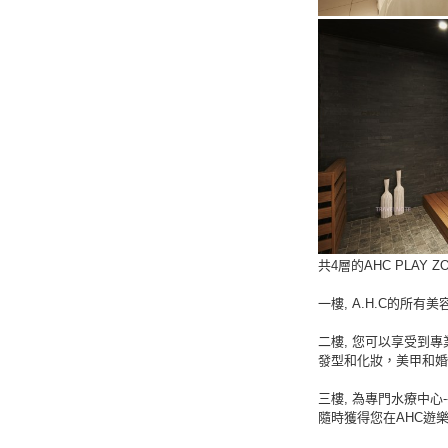
共4層的AHC PLA
一樓, A.H.C的所有
二樓, 您可以享受到
發型和化妝，美甲和婚
三樓, 為專門水療中心
隨時獲得您在AHC遊