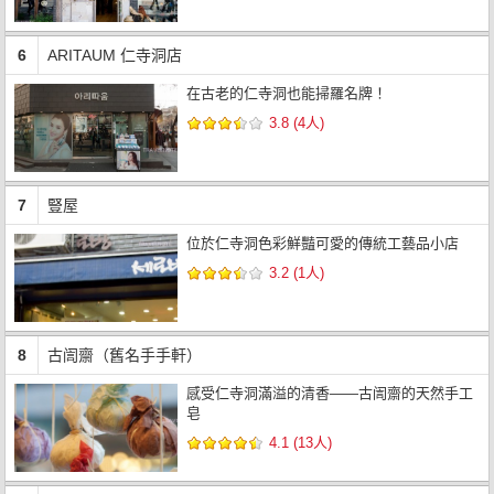
6
ARITAUM 仁寺洞店
在古老的仁寺洞也能掃羅名牌！
3.8 (4人)
7
豎屋
位於仁寺洞色彩鮮豔可愛的傳統工藝品小店
3.2 (1人)
8
古訚齋（舊名手手軒）
感受仁寺洞滿溢的清香——古訚齋的天然手工
皂
4.1 (13人)