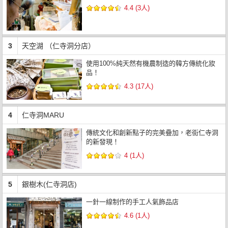
4.4 (3人)
3
天空湖 （仁寺洞分店）
使用100%純天然有機農制造的韓方傳統化妝
品！
4.3 (17人)
4
仁寺洞MARU
傳統文化和創新點子的完美疊加，老街仁寺洞
的新發現！
4 (1人)
5
銀樹木(仁寺洞店)
一針一線制作的手工人氣飾品店
4.6 (1人)