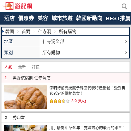
酒店
優惠券
美容
城市旅遊
韓國新動向
BEST推薦
韓國
首爾
仁寺洞
所有購物
地區
仁寺洞全部
類別
所有購物
人氣
最新
評價
1
黑麥核桃餅 仁寺洞店
李明博前總統賦予韓國代表特產稱號！受到男
女老少的傳統美食！
3.9 (8人)
2
秀印堂
用手雕刻印章40年！充滿誠心的最高的印章！