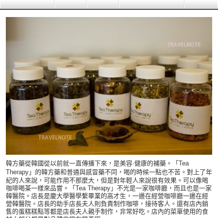
韓方藥從韓國從以前就一直傳播下來，是美容·健康的補藥。
「Tea
Therapy」的韓方
藥和普通與感冒藥不同，喝的時候一點也不苦。對上了年
紀的人來說，可能作用不那麼大，但是對年輕人來說很有效果。可以像喝
咖啡喝茶一樣來品嘗。「Tea Therapy」不光是一家咖啡廳，而且也是一家
韓醫院。店長是慶大學醫學繫畢業的高才生，一邊在經營咖啡廳一邊在經
營韓醫院。店長的助手店長夫人則負責制作咖啡，接待客人。還有店內銷
售的蛋糕糕點等都是店長夫人親手制作，非常好吃。店內的菜單使用的食