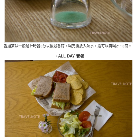
香通茶は一般是計時器3分以後最香醇。喝完後放入熱水，還可以再喝2~~3回。
・ALL DAY 套餐