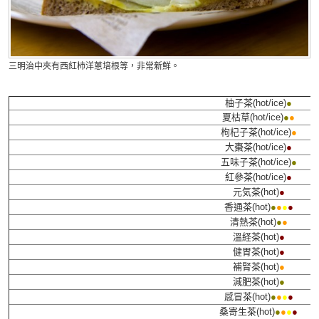
三明治中夾有西紅柿洋蔥培根等，非常新鮮。
柚子茶(hot/ice)
●
夏枯草(hot/ice)
●
●
枸杞子茶
(hot/ice)
●
大棗茶(hot/ice)
●
五味子茶(hot/ice)
●
紅參茶(hot/ice)
●
元気茶(hot)
●
香通茶(hot)
●
●
●
●
清熱茶(hot)
●
●
溫経茶(hot)
●
健胃茶(hot)
●
補腎茶(hot)
●
減肥茶(hot)
●
感冒茶(hot)
●
●
●
●
桑寄生茶(hot)
●
●
●
●