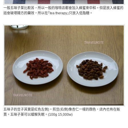
一般五味子茶比較苦，所以一般的咖啡店都會加入蜂蜜來中和。但是放入蜂蜜的
話會破壞韓方的藥效，所以在｢tea therapy｣只放入低脂糖。
五味子的豆子其實是紅色左側)。煎豆(右側)像杏仁一樣的顔色，店內也有在販
賣。五味子茶可以緩解失眠。(100g 15,000w
)