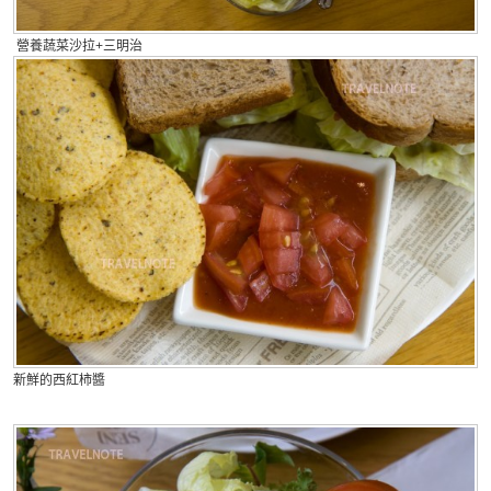
營養蔬菜沙拉+三明治
新鮮的西紅柿醬