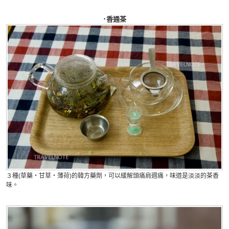
･香通茶
３種(草藥・甘草・薄荷)的韓方藥劑，可以緩解頭痛肩週痛，味道是淡淡的茶香
味。