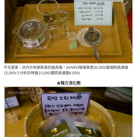
不光是茶，店內也有銷售茶的器具哦。(HARIO玻璃茶壺30,000/玻璃制過濾器
15,000/３分砂計時器15,000/鐵質過濾器8,000)
★韓方消化劑