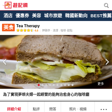
酒店
優惠券
美容
城市旅遊
韓國新動向
BEST推薦
Tea Therapy
美食
4.6
|
狎鷗亭ㆍ清譚
|
咖啡·甜點
更多
為了實現夢想夫婦一起經營的能夠治愈身心的咖啡廳
···
詳細介紹
點評
問答
照片ㆍ視頻