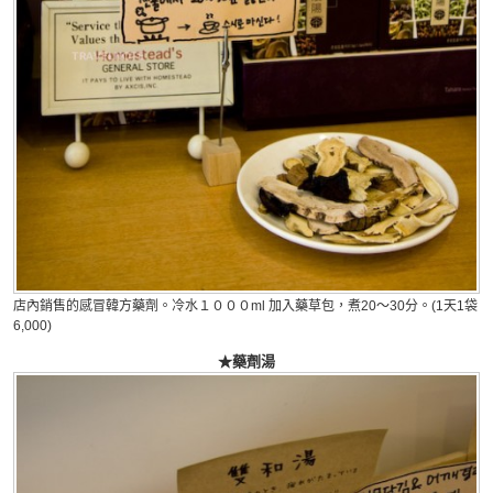
店內銷售的感冒韓方藥劑。冷水１０００ml 加入藥草包，煮20～30分。(1天1袋
6,000)
★藥劑湯