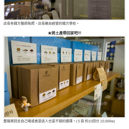
店長有韓方醫師執照，店長親自經營的韓方學校。
★將土產帶回家吧!!!
整箱買回去自己喝或者是送人也是不錯的選擇。(５袋 約10回分 10,000w)