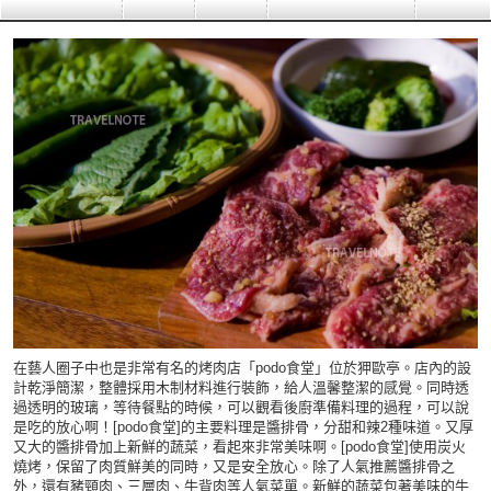
在藝人圈子中也是非常有名的烤肉店「podo食堂」位於狎歐亭。店內的設
計乾淨簡潔，整體採用木制材料進行裝飾，給人溫馨整潔的感覺。同時透
過透明的玻璃，等待餐點的時候，可以觀看後廚準備料理的過程，可以說
是吃的放心啊！[podo食堂]的主要料理是醬排骨，分甜和辣2種味道。又厚
又大的醬排骨加上新鮮的蔬菜，看起來非常美味啊。[podo食堂]使用炭火
燒烤，保留了肉質鮮美的同時，又是安全放心。除了人氣推薦醬排骨之
外，還有豬頸肉、三層肉、牛背肉等人氣菜單。新鮮的蔬菜包著美味的牛