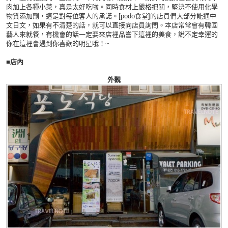
肉加上各種小菜，真是太好吃啦。同時食材上嚴格把關，堅決不使用化學
物質添加劑，這是對每位客人的承諾。[podo食堂]的店員們大部分能通中
文日文，如果有不清楚的話，就可以直接向店員詢問。本店常常會有韓國
藝人來就餐，有機會的話一定要來店裡品嘗下這裡的美食，說不定幸運的
你在這裡會遇到你喜歡的明星哦！~
■店內
外觀