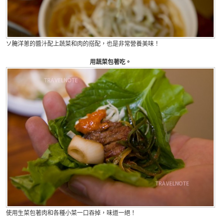
ソ腌洋蔥的醬汁配上蔬菜和肉的搭配，也是非常營養美味！
用蔬菜包著吃。
使用生菜包著肉和各種小菜一口吞掉，味道一絕！