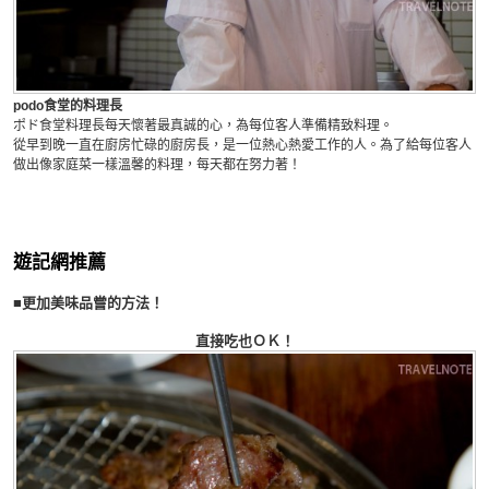
podo食堂的料理長
ポド食堂料理長每天懷著最真誠的心，為每位客人準備精致料理。
從早到晚一直在廚房忙碌的廚房長，是一位熱心熱愛工作的人。為了給每位客人
做出像家庭菜一樣溫馨的料理，每天都在努力著！
遊記網推薦
■更加美味品嘗的方法！
直接吃也ＯＫ！