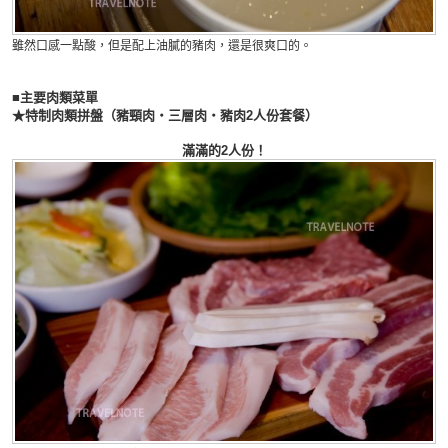
雖然口感一點酸，但是配上油膩的豬肉，還是很爽口的。
■主要肉類菜單
★特制肉類拼盤（豬頸肉・三層肉・豬肉2人份套餐）
滿滿的2人份！