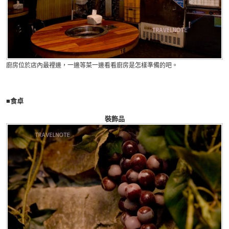
廚房位於店內最裡邊，一邊等菜一邊看看廚房是怎樣準備的吧。
■食卓
裝飾品