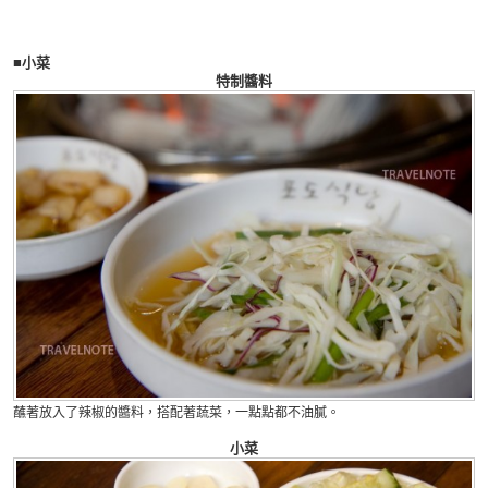
■小菜
特制醬料
蘸著放入了辣椒的醬料，搭配著蔬菜，一點點都不油膩。
小菜