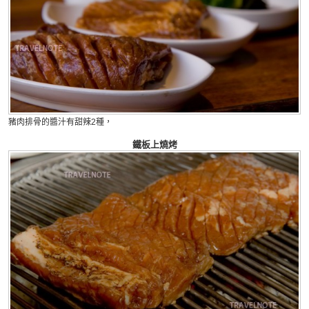
豬肉排骨的醬汁有甜辣2種，
鐵板上燒烤