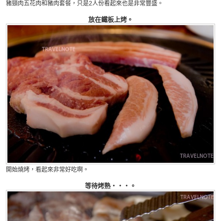
豬頸肉五花肉和豬肉套餐，只是2人份看起來也是非常豐盛。
放在鐵板上烤。
開始燒烤，看起來非常好吃啊。
等待烤熟・・・。