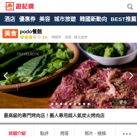
酒店
優惠券
美容
城市旅遊
韓國新動向
BEST推薦
podo餐館
美食
3.9
|
狎鷗亭ㆍ清譚
|
韓式燒烤
更多
最高級的專門烤肉店！藝人專用超人氣炭火烤肉店
···
詳細介紹
點評
問答
照片ㆍ視頻