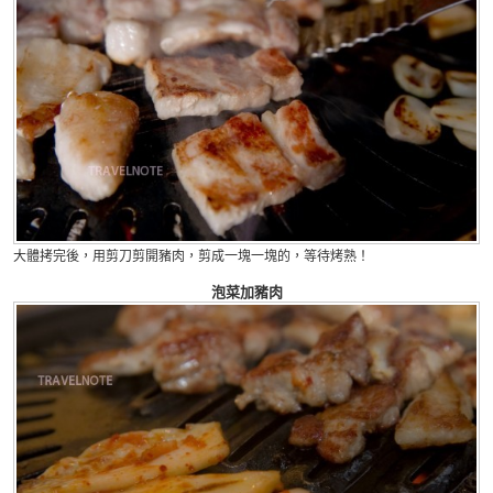
大體拷完後，用剪刀剪開豬肉，剪成一塊一塊的，等待烤熟！
泡菜加豬肉