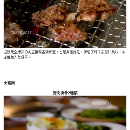
還沒完全烤熟的肉直接蘸香油和鹽，也是非常好吃，保留了韓牛最原汁美味！本
店推薦人氣餐單。
★豬肉
豬肉排骨2種類