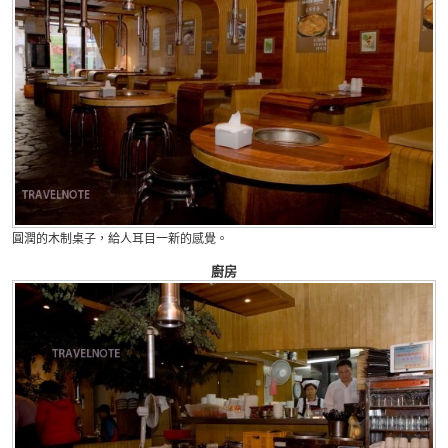
圓潤的木制桌子，給人耳目一新的感覺。
廚房