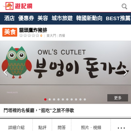
酒店
優惠券
美容
城市旅遊
韓國新動向
BEST推薦
貓頭鷹炸豬排
美食
0
|
東大門
|
西餐
更多
鬥塔裡的名餐廳，“逛吃”之旅不停歇
···
詳細介紹
點評
問答
照片ㆍ視頻