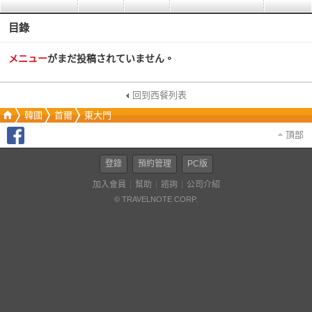
目錄
メニュー
がまだ投稿されていません。
回到西餐列表
韓國
首爾
東大門
頂部
登錄
預約管理
PC版
加入會員
幫助
諮詢
公司介紹
© TRAVELNOTE CORP.