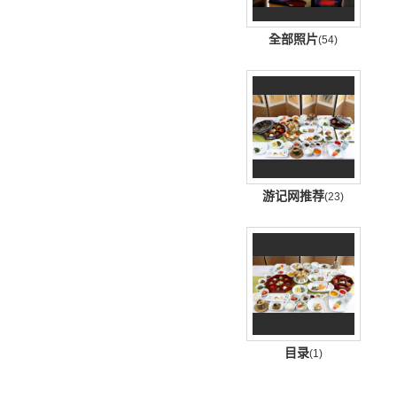
全部照片
(54)
游记网推荐
(23)
目录
(1)