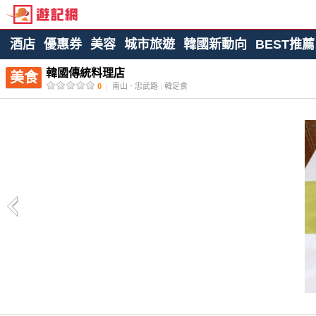
酒店
優惠券
美容
城市旅遊
韓國新動向
BEST推薦
韓國傳統料理店
美食
0
|
南山ㆍ忠武路
|
韓定食