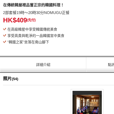
在傳統韓屋裡品嘗正宗的韓國料理！
2部套餐19時～20時30分NOMUGU正餐
HK$409
(先付)
在高級韓屋中享受韓國傳統美食
享受高貴與乾淨的一品韓國宮中美食
“韓國之家”坐落在南山腳下
詳細介紹
點
照片
(54)