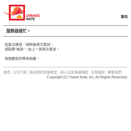
幫助
服務器過忙。
如無法連接，請稍後再次嘗試。
或點擊“後退”，由上一頁再次嘗試。
很抱歉給你帶來困擾。
首頁
|
公司介紹
|
遊記網的發展歷史
|
個人信息保護條款
|
全部條款
|
聯繫我們
Copyright (C) Travel Note, Inc, All Rights Reserved.