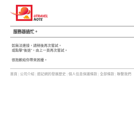
服務器過忙。
如無法連接，請稍後再次嘗試。
或點擊“後退”，由上一頁再次嘗試。
很抱歉給你帶來困擾。
首頁
|
公司介紹
|
遊記網的發展歷史
|
個人信息保護條款
|
全部條款
|
聯繫我們