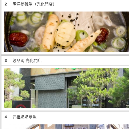
2
明洞參雞湯（光化門店）
3
必品閣 光化門店
4
元祖奶奶章魚