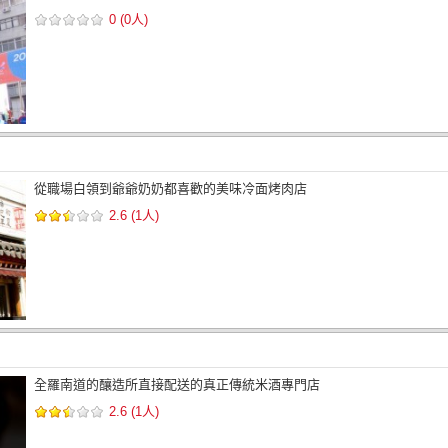
0 (0人)
從職場白領到爺爺奶奶都喜歡的美味冷面烤肉店
2.6 (1人)
全羅南道的釀造所直接配送的真正傳統米酒專門店
2.6 (1人)