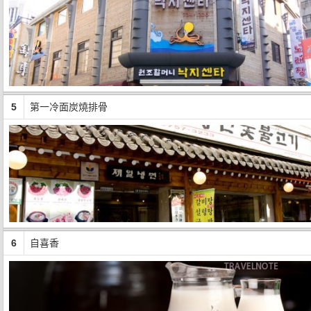
5
第一冷面炭燒排骨
6
自喜香