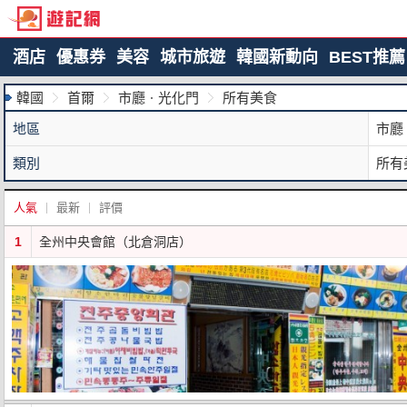
酒店
優惠券
美容
城市旅遊
韓國新動向
BEST推薦
韓國
首爾
市廳ㆍ光化門
所有美食
地區
市廳
類別
所有
人氣
最新
評價
1
全州中央會館（北倉洞店）