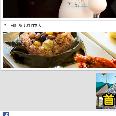
7
韓佳藍 北倉洞本店