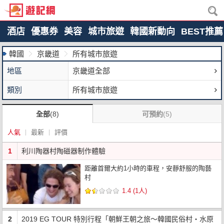
酒店
優惠券
美容
城市旅遊
韓國新動向
BEST推薦
韓國
京畿道
所有城市旅遊
地區
京畿道全部
類別
所有城市旅遊
全部
(8)
可預約
(5)
人氣
最新
評價
1
利川陶器村陶磁器制作體驗
距離首爾大約1小時的車程，安靜舒服的陶藝
村
1.4 (1人)
2
2019 EG TOUR 特別行程「朝鮮王朝之旅～韓國民俗村・水原