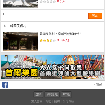
0 (0人)
預約
8
韓國民俗村
韓國民俗村，穿越到朝鮮時代！
3.8 (6人)
頂部
登錄
預約管理
PC版
加入會員
幫助
諮詢
公司介紹