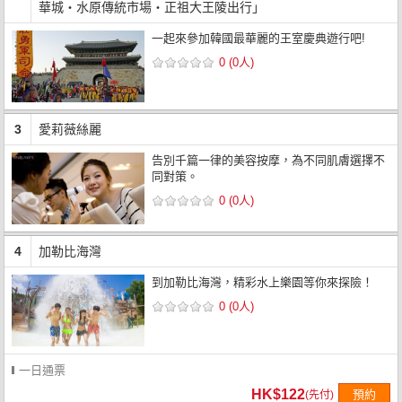
華城・水原傳統市場・正祖大王陵出行」
一起來參加韓國最華麗的王室慶典遊行吧!
0 (0人)
3
愛莉薇絲麗
告別千篇一律的美容按摩，為不同肌膚選擇不
同對策。
0 (0人)
4
加勒比海灣
到加勒比海灣，精彩水上樂園等你來探險！
0 (0人)
一日通票
HK$122
預約
(先付)