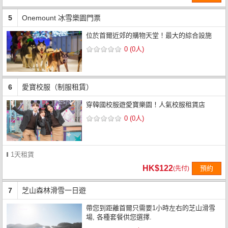
5
Onemount 冰雪樂園門票
位於首爾近郊的購物天堂！最大的綜合設施
0 (0人)
6
愛寶校服（制服租賃）
穿韓國校服遊愛寶樂園！人氣校服租賃店
0 (0人)
1天租賃
HK$122
預約
(先付)
7
芝山森林滑雪一日遊
帶您到距離首爾只需要1小時左右的芝山滑雪
場, 各種套餐供您選擇.