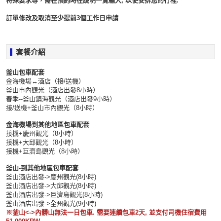
特殊要求等，需在預約時在說明一覽輸入, 以便安排您的行程.
訂單修改及取消至少提前
3
個工作日申請
套餐介紹
釜山包車配套
金海機場↔酒店（接/送機）
釜山市內觀光（酒店出發8小時）
春季--釜山鎮海觀光（酒店出發9小時）
接/送機+釜山市內觀光（8小時）
金海機場到其他地區包車配套
接機+慶州觀光（8小時）
接機+大邱觀光（8小時）
接機+巨濟島觀光（8小時）
釜山-到其他地區包車配套
釜山酒店出發->慶州觀光(8小時)
釜山酒店出發->大邱觀光(8小時)
釜山酒店出發->巨濟島觀光(8小時)
釜山酒店出發->全州觀光(9小時)
※釜山<->內髒山無法一日包車. 需要連續包車2天, 並支付司機住宿費用