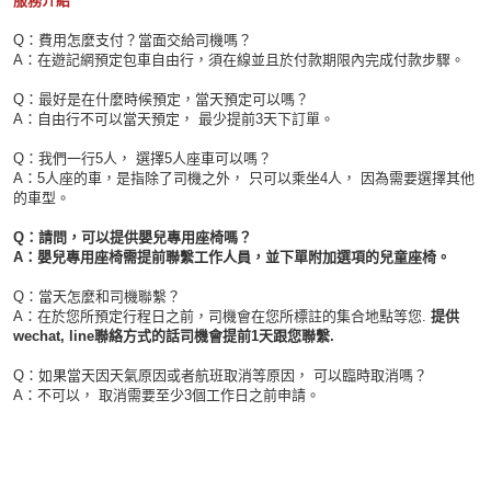
服務介紹
Q：費用怎麼支付？當面交給司機嗎？
A：在遊記網預定包車自由行，須在線並且於付款期限內完成付款步驟。
Q：最好是在什麼時候預定，當天預定可以嗎？
A：自由行不可以當天預定， 最少提前3天下訂單。
Q：我們一行5人， 選擇5人座車可以嗎？
A：5人座的車，是指除了司機之外， 只可以乘坐4人， 因為需要選擇其他
的車型。
Q：請問，可以提供嬰兒專用座椅嗎？
A：嬰兒專用座椅需提前聯繫工作人員，並下單附加選項的兒童座椅。
Q：當天怎麼和司機聯繫？
A：在於您所預定行程日之前，司機會在您所標註的集合地點等您.
提供
wechat, line聯絡方式的話司機會提前1天跟您聯繫.
Q：如果當天因天氣原因或者航班取消等原因， 可以臨時取消嗎？
A：不可以， 取消需要至少3個工作日之前申請。