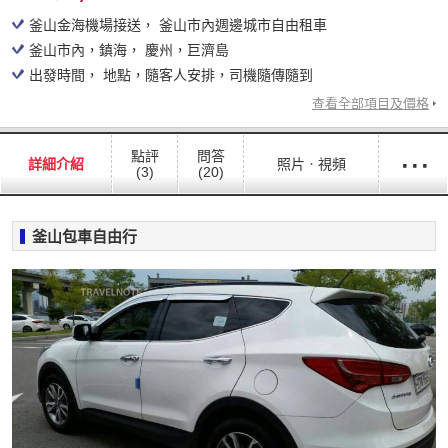
釜山金海機場接送， 釜山市內週邊城市自由租車
釜山市內，鎮海， 慶州，巨濟島
出發時間， 地點，隨客人安排，司機隨傳隨到
查看全部項目及價格
···
點評
問答
詳細介紹
照片ㆍ視頻
(3)
(20)
釜山包車自由行