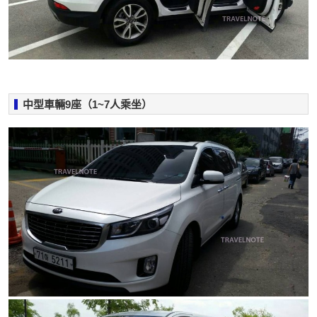
中型車輛9座（1~7人乘坐）