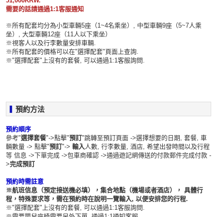
51,000KRW.
需要的話請通過1:1客服通知
※所有配套均分為小型車輛5座（1~4名乘坐）, 中型車輛9座（5~7人乘
坐）, 大型車輛12座（11人以下乘坐）
※視客人以及行李數量安排車輛.
※所有配套的價格可以在"選擇配套"頁面上查詢.
※​"選擇配套"上沒有的套餐, 可以通過1:1客服詢問.
預約方法
預約順序
參考"
選擇套餐
"->點擊"
預訂
"跳轉至預訂頁面 ->選擇想要的日期, 套餐, 車
輛數量 -> 點擊"
預訂
"->
輸入
人數, 行李數量, 酒店, 希望出發時間以及行程
等 信息 ->下單完成 ->包車商確認 ->通過遊記網傳送的付款郵件完成付款 -
>
完成預訂
預約時需註意
※航班信息（預定接送機必填），集合地點（機場或者酒店）， 具體行
程，特殊要求等，需在預約時在說明一覽輸入, 以便安排您的行程.
※​"選擇配套"上沒有的套餐, 可以通過1:1客服詢問.
※​需要嬰兒座椅需要另外下單, 通過1:1通知客服.