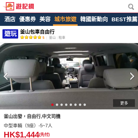
酒店
優惠券
美容
城市旅遊
韓國新動向
BEST推薦
釜山包車自由行
遊玩
5
|
釜山
|
租車
更多
釜山出發，自由行,中文司機
中型車輛（9座）-5~7人
HK$1,444
(先付)