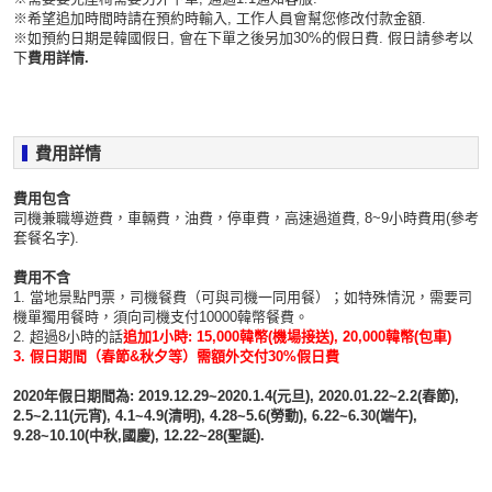
※​希望追加時間時請在預約時輸入, 工作人員會幫您修改付款金額.
※如預約日期是韓國假日, 會在下單之後另加30%的假日費. 假日請參考以
下
費用詳情.
費用詳情
費用包含
司機兼職導遊費，車輛費，油費，停車費，高速過道費, 8~9小時費用(參考
套餐名字).
費用不含
1. 當地景點門票，司機餐費（可與司機一同用餐）；如特殊情況，需要司
機單獨用餐時，須向司機支付10000韓幣餐費。
2. 超過8小時的話
追加1小時: 15,000韓幣(機場接送), 20,000韓幣(包車)
3. 假日期間（春節&秋夕等）需額外交付30%假日費
2020年假日期間為: 2019.12.29~2020.1.4(元旦), 2020.01.22~2.2(春節),
2.5~2.11(元宵), 4.1~4.9(清明), 4.28~5.6(勞動), 6.22~6.30(端午),
9.28~10.10(中秋,國慶), 12.22~28(聖誕).