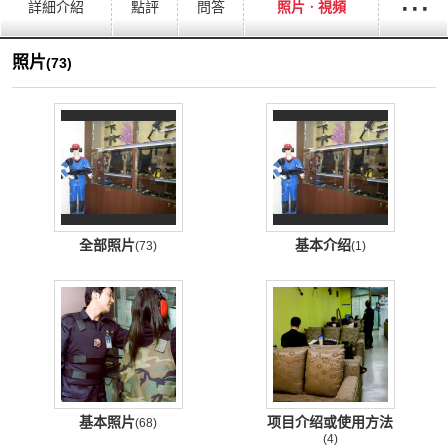
···
詳細介紹
點評
問答
照片ㆍ視頻
照片
(73)
全部照片
基本介绍
(73)
(1)
基本照片
项目介绍或使用方法
(68)
(4)