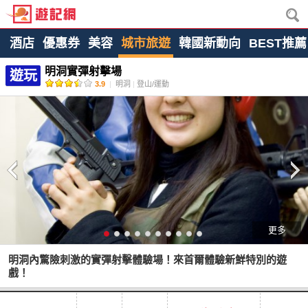
酒店
優惠券
美容
城市旅遊
韓國新動向
BEST推薦
明洞實彈射擊場
遊玩
3.9
|
明洞
|
登山/運動
更多
明洞內驚險刺激的實彈射擊體驗場！來首爾體驗新鮮特別的遊
戲！