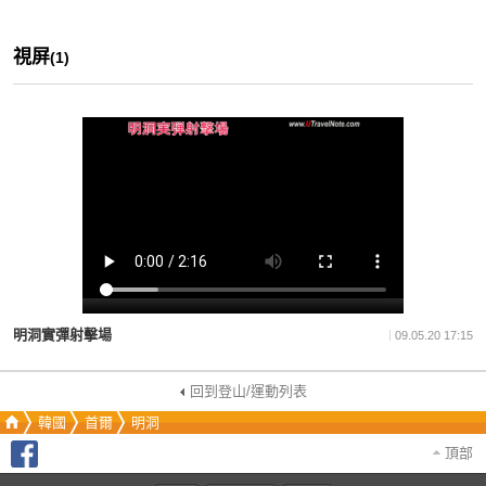
視屏
(1)
明洞實彈射擊場
09.05.20 17:15
回到登山/運動列表
韓國
首爾
明洞
頂部