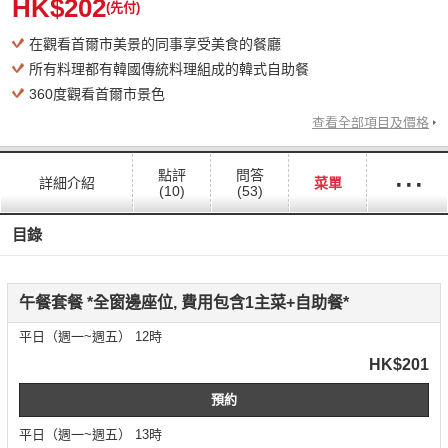
HK$202
(先付)
在觀看首爾市美景的同事享受美食的餐廳
所有料理都有韓國傳統料理組成的韓式自助餐
360度觀看首爾市景色
查看全部項目及價格
···
點評
問答
詳細介紹
菜單
(10)
(53)
目錄
午餐套餐 *全窗邊座位, 費用包含1主菜+自助餐*
平日（週一~週五） 12時
HK$201
預約
平日（週一~週五） 13時