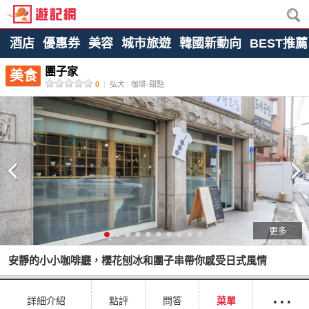
酒店
優惠券
美容
城市旅遊
韓國新動向
BEST推薦
團子家
美食
0
|
弘大
|
咖啡·甜點
更多
安靜的小小咖啡廳，櫻花刨冰和團子串帶你感受日式風情
···
詳細介紹
點評
問答
菜單