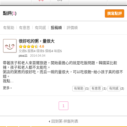
點評(
1
)
撰寫點評
有幫助
有意思
有同感
投稿順
評價順
很好吃的粥，量很大
4.6
交通
5
服務
4
環境
5
價格
4
味道
5
pioa11
2014.04.04
帶著孩子和老人來首爾旅遊，開始最擔心的就是吃飯問題，韓國菜比較
辣，孩子和老人都不太能吃。
粥店的粥煮的很好吃，而且一碗的量很大，可以吃很飽~給小孩子真的很不
錯。
我點...
更多
有幫助
(
1
)
有意思
(
1
)
有同感
(
2
)
1
回到粥·拌飯列表