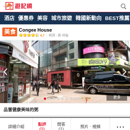
酒店
優惠券
美容
城市旅遊
韓國新動向
BEST推薦
Congee House
美食
4.7
|
明洞
|
粥·拌飯
更多
品嘗健康美味的粥
···
點評
問答
詳細介紹
照片ㆍ視頻
(1)
(1)