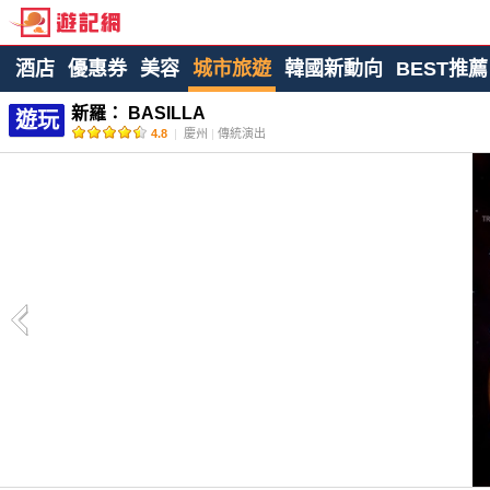
酒店
優惠券
美容
城市旅遊
韓國新動向
BEST推薦
新羅： BASILLA
遊玩
4.8
|
慶州
|
傳統演出