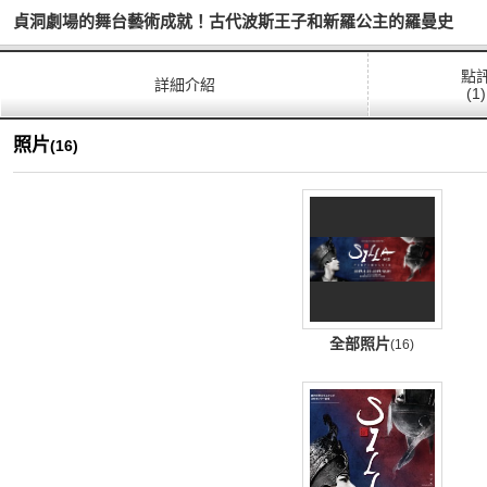
貞洞劇場的舞台藝術成就！古代波斯王子和新羅公主的羅曼史
點
詳細介紹
(1)
照片
(16)
全部照片
(16)