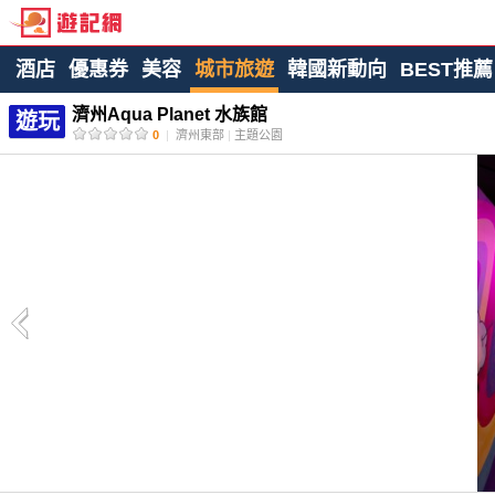
酒店
優惠券
美容
城市旅遊
韓國新動向
BEST推薦
濟州Aqua Planet 水族館
遊玩
0
|
濟州東部
|
主題公園