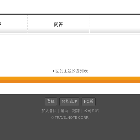
評
問答
回到主題公園列表
登錄
預約管理
PC版
加入會員
幫助
諮詢
公司介紹
© TRAVELNOTE CORP.