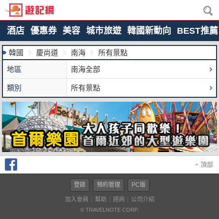
酒店
優惠券
美容
城市旅遊
韓國新動向
BEST推薦
韓國
慶尚道
南海
所有景點
地區
南海全部
類別
所有景點
頂部
登錄
預約管理
PC版
加入會員
幫助
諮詢
公司介紹
© TRAVELNOTE CORP.