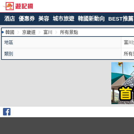
酒店
優惠券
美容
城市旅遊
韓國新動向
BEST推薦
韓國
京畿道
富川
所有景點
地區
富川
類別
所有