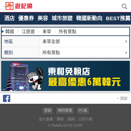
酒店
優惠券
美容
城市旅遊
韓國新動向
BEST推薦
韓國
江原道
束草
所有景點
地區
束草全部
類別
所有景點
頂部
登錄
預約管理
PC版
加入會員
幫助
諮詢
公司介紹
© TRAVELNOTE CORP.