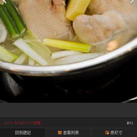
一
頁
ユートラベルノート記者
2
/61
回到遊記
查看列表
原尺寸