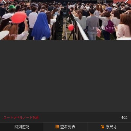
一
頁
ユートラベルノート記者
4
/22
回到遊記
查看列表
原尺寸