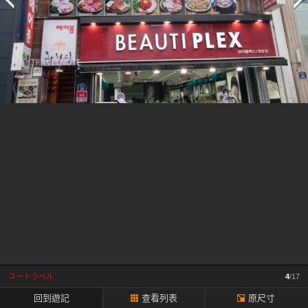
一
頁
ユートラベル
4
/17
回到遊記
查看列表
原尺寸